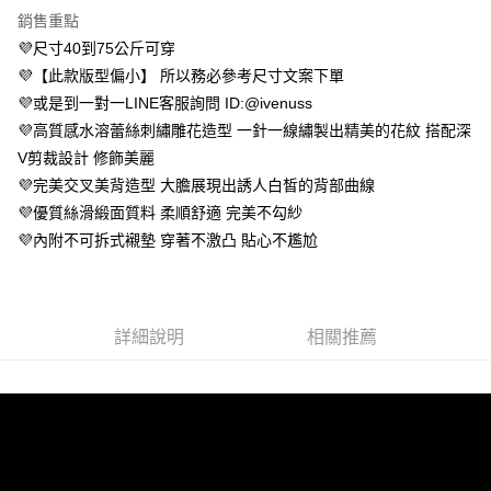
１．於結帳方式選擇「AFTEE先享後付」後，將跳轉至「AFTEE先享後付」
銷售重點
付款後全家取貨
結帳頁面，進行簡訊認證並確認金額後，即可完成結帳。
💜尺寸40到75公斤可穿
２．訂單成立數日內，您將收到繳費通知簡訊。
每筆NT$80，滿NT$799(含以上)免運費
３．收到繳費通知簡訊後14天內，點擊此簡訊中的連結，可透過四大超商／
💜【此款版型偏小】 所以務必參考尺寸文案下單
ATM／網路銀行／等多元方式進行付款，方視為交易完成。
萊爾富 取貨付款約3～4天到貨
💜或是到一對一LINE客服詢問 ID:@ivenuss
※ 請注意：結帳手續完成當下不需立刻繳費，但若您需要取消訂單，請聯絡
💜高質感水溶蕾絲刺繡雕花造型 一針一線繡製出精美的花紋 搭配深
每筆NT$80，滿NT$799(含以上)免運費
購買商品的店家。未經商家同意取消之訂單仍視為有效，需透過AFTEE先享
後付繳納相關費用。
V剪裁設計 修飾美麗
付款後萊爾富取貨
※ 交易是否成功請以「AFTEE先享後付 」之結帳頁面顯示為準，若有關於
💜完美交叉美背造型 大膽展現出誘人白皙的背部曲線
是否繳費成功／繳費後需取消欲退款等相關疑問，請聯繫「AFTEE先享後付
每筆NT$80，滿NT$799(含以上)免運費
客戶支援中心」
https://netprotections.freshdesk.com/support/home
💜優質絲滑緞面質料 柔順舒適 完美不勾紗
💜內附不可拆式襯墊 穿著不激凸 貼心不尷尬
7-11 取貨付款約3～4天到貨
【注意事項】
１．透過由恩沛科技股份有限公司提供之「AFTEE先享後付」服務完成之交
每筆NT$80，滿NT$799(含以上)免運費
易，需依本服務之必要範圍內提供個人資料，並將交易相關給付款項請求債
權轉讓予恩沛科技股份有限公司。
付款後7-11取貨
２．關於個人資料處理事宜，請瀏覽以下網址：
詳細說明
相關推薦
每筆NT$80，滿NT$799(含以上)免運費
https://aftee.tw/terms/#terms3
３．未成年的使用者請事先徵得法定代理人或監護人之同意方可使用
宅配
「AFTEE先享後付」，若未經同意申辦者引起之損失，本公司不負相關責
任。
每筆NT$80，滿NT$799(含以上)免運費
４．使用「AFTEE先享後付」時，將依據個別帳號之用戶狀況，依本公司即
時審查核予不同之上限額度；若仍有額度不足之情形，本公司將視審查結果
請求用戶進行身份認證。
５．嚴禁一人註冊多個帳號或使用他人資訊註冊。若發現惡意使用之情形，