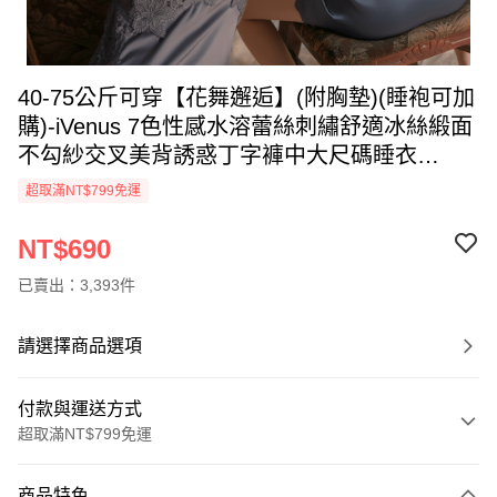
40-75公斤可穿【花舞邂逅】(附胸墊)(睡袍可加
購)-iVenus 7色性感水溶蕾絲刺繡舒適冰絲緞面
不勾紗交叉美背誘惑丁字褲中大尺碼睡衣
M/L/XL /XXL玩美維納斯 平價睡衣
超取滿NT$799免運
NT$690
已賣出：3,393件
請選擇商品選項
付款與運送方式
超取滿NT$799免運
付款方式
商品特色