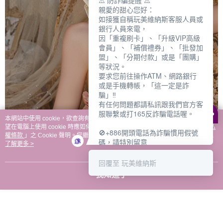
⚠️ 防詐騙提醒 ⚠️
親愛的甜心您好：
如接獲自稱玩美維納斯客服人員或
銀行人員來電，
因「重複刷卡」、「升級VIP高級
會員」、「補償禮券」、「批發加
盟」、「分期付款」或是「團購」
等狀況。
要求您前往操作ATM、網路銀行
或是手機轉帳，「這一定是詐
騙」‼️
有任何問題都請私訊跟我們官方客
服聯繫或打165反詐騙電話喔。
本網站中使用 cookie，欲查詢有關本網站使用 cookie 方式之詳情，及若您不希
望在電腦上使用 cookie 時應如何變更電腦的 cookie 設定，請參閱本網站「
隱私
🚫+886開頭電話為詐騙慣用假號
權條款
」之 Cookie 聲明。您繼續使用本網站即表示您同意本公司得按本網站使
碼，請特別留意
用條款之 Cookie 聲明使用 cookie。
了解更多 >
－－－－－－－－－－－－
如何聯繫玩美維納斯客服?
回覆至 玩美維納斯
💁‍♀️真人客服時間：
我知道了
📆週一至週五
⏰上午 8:30-下午17:30
可點擊下方對話框 "回覆 玩美維納
斯"