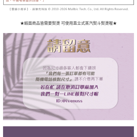
★緞面商品皆需要熨燙 可使用直立式蒸汽熨斗熨燙喔★