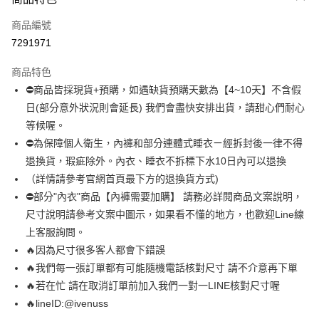
信用卡一次付款
商品編號
超商取貨付款
7291971
LINE Pay
商品特色
Apple Pay
⛔商品皆採現貨+預購，如遇缺貨預購天數為【4~10天】不含假
日(部分意外狀況則會延長) 我們會盡快安排出貨，請甜心們耐心
街口支付
等候喔。
悠遊付
⛔為保障個人衛生，內褲和部分連體式睡衣ㄧ經拆封後一律不得
退換貨，瑕疵除外。內衣、睡衣不拆標下水10日內可以退換
全盈+PAY
（詳情請參考官網首頁最下方的退換貨方式)
AFTEE先享後付
⛔部分"內衣"商品【內褲需要加購】 請務必詳閱商品文案說明，
相關說明
尺寸說明請參考文案中圖示，如果看不懂的地方，也歡迎Line線
【關於「AFTEE先享後付」】
上客服詢問。
ATM付款
AFTEE先享後付是「在收到商品之後才付款」的支付方式。 讓您購物簡單
🔥因為尺寸很多客人都會下錯誤
便利好安心！
１．簡單：不需註冊會員、不需綁卡、不需儲值。
🔥我們每一張訂單都有可能隨機電話核對尺寸 請不介意再下單
運送方式
２．便利：只要手機號碼，簡訊認證，即可結帳。
🔥若在忙 請在取消訂單前加入我們一對一LINE核對尺寸喔
３．安心：先確認商品／服務後，再付款。
全家 取貨付款約3～4天到貨
🔥lineID:@ivenuss
每筆NT$80，滿NT$799(含以上)免運費
【「AFTEE先享後付」結帳流程】