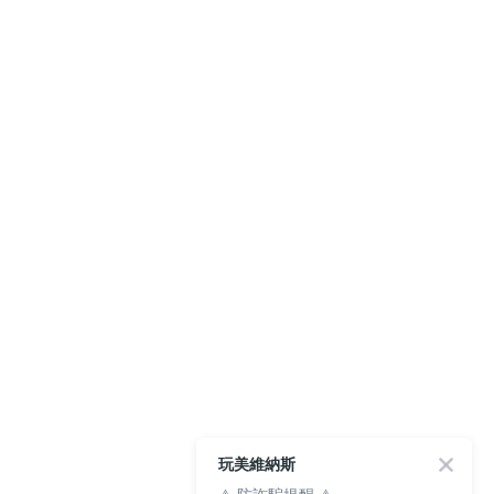
玩美維納斯