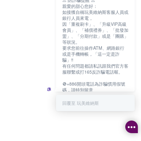
⚠️ 防詐騙提醒 ⚠️
親愛的甜心您好：
如接獲自稱玩美維納斯客服人員或
銀行人員來電，
因「重複刷卡」、「升級VIP高級
會員」、「補償禮券」、「批發加
盟」、「分期付款」或是「團購」
等狀況。
要求您前往操作ATM、網路銀行
或是手機轉帳，「這一定是詐
騙」‼️
有任何問題都請私訊跟我們官方客
服聯繫或打165反詐騙電話喔。
🚫+886開頭電話為詐騙慣用假號
碼，請特別留意
－－－－－－－－－－－－
如何聯繫玩美維納斯客服?
回覆至 玩美維納斯
💁‍♀️真人客服時間：
📆週一至週五
⏰上午 8:30-下午17:30
可點擊下方對話框 "回覆 玩美維納
斯"