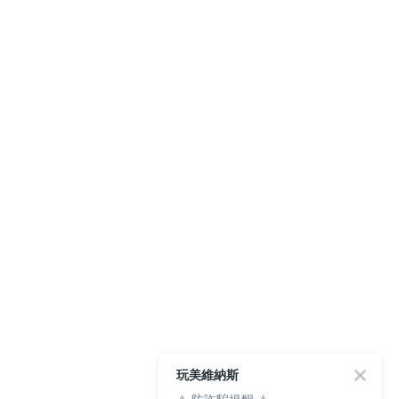
玩美維納斯