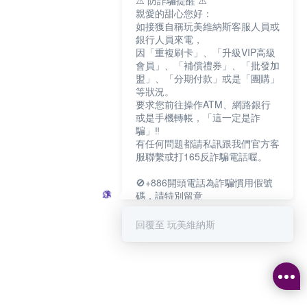
⚠️ 防詐騙提醒 ⚠️
親愛的甜心您好：
如接獲自稱玩美維納斯客服人員或
銀行人員來電，
因「重複刷卡」、「升級VIP高級
會員」、「補償禮券」、「批發加
盟」、「分期付款」或是「團購」
等狀況。
要求您前往操作ATM、網路銀行
或是手機轉帳，「這一定是詐
騙」‼️
有任何問題都請私訊跟我們官方客
服聯繫或打165反詐騙電話喔。
🚫+886開頭電話為詐騙慣用假號
碼，請特別留意
－－－－－－－－－－－－
如何聯繫玩美維納斯客服?
回覆至 玩美維納斯
💁‍♀️真人客服時間：
📆週一至週五
⏰上午 8:30-下午17:30
可點擊下方對話框 "回覆 玩美維納
斯"