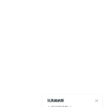
玩美維納斯