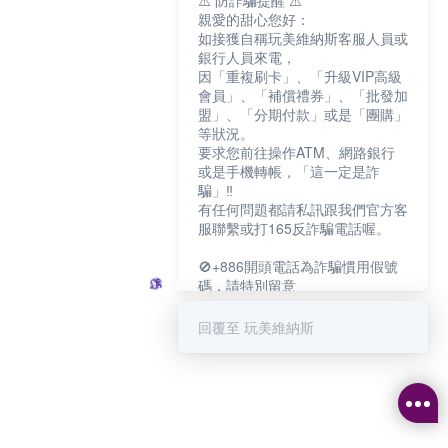
⚠️ 防詐騙提醒 ⚠️
親愛的甜心您好：
如接獲自稱玩美維納斯客服人員或
銀行人員來電，
因「重複刷卡」、「升級VIP高級
會員」、「補償禮券」、「批發加
盟」、「分期付款」或是「團購」
等狀況。
要求您前往操作ATM、網路銀行
或是手機轉帳，「這一定是詐
騙」‼️
有任何問題都請私訊跟我們官方客
服聯繫或打165反詐騙電話喔。
🚫+886開頭電話為詐騙慣用假號
碼，請特別留意
－－－－－－－－－－－－
如何聯繫玩美維納斯客服?
回覆至 玩美維納斯
💁‍♀️真人客服時間：
📆週一至週五
⏰上午 8:30-下午17:30
可點擊下方對話框 "回覆 玩美維納
斯"