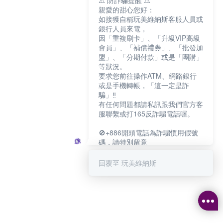
⚠️ 防詐騙提醒 ⚠️
親愛的甜心您好：
如接獲自稱玩美維納斯客服人員或
銀行人員來電，
因「重複刷卡」、「升級VIP高級
會員」、「補償禮券」、「批發加
盟」、「分期付款」或是「團購」
等狀況。
要求您前往操作ATM、網路銀行
或是手機轉帳，「這一定是詐
騙」‼️
有任何問題都請私訊跟我們官方客
服聯繫或打165反詐騙電話喔。
🚫+886開頭電話為詐騙慣用假號
碼，請特別留意
－－－－－－－－－－－－
如何聯繫玩美維納斯客服?
回覆至 玩美維納斯
💁‍♀️真人客服時間：
📆週一至週五
⏰上午 8:30-下午17:30
可點擊下方對話框 "回覆 玩美維納
斯"