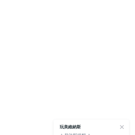
玩美維納斯