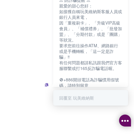
⚠️ 防詐騙提醒 ⚠️
親愛的甜心您好：
如接獲自稱玩美維納斯客服人員或
銀行人員來電，
因「重複刷卡」、「升級VIP高級
會員」、「補償禮券」、「批發加
盟」、「分期付款」或是「團購」
等狀況。
要求您前往操作ATM、網路銀行
或是手機轉帳，「這一定是詐
騙」‼️
有任何問題都請私訊跟我們官方客
服聯繫或打165反詐騙電話喔。
🚫+886開頭電話為詐騙慣用假號
碼，請特別留意
－－－－－－－－－－－－
如何聯繫玩美維納斯客服?
回覆至 玩美維納斯
💁‍♀️真人客服時間：
📆週一至週五
⏰上午 8:30-下午17:30
可點擊下方對話框 "回覆 玩美維納
斯"