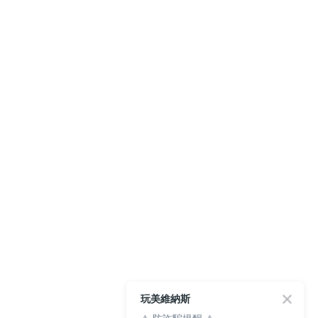
玩美維納斯