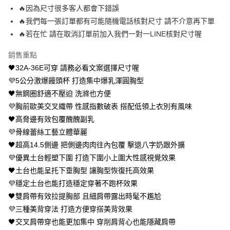
🔥因為尺寸很多客人都會下錯誤
便利好安心！
１．簡單：不需註冊會員、不需綁卡、不需儲值。
🔥我們每一張訂單都有可能隨機電話核對尺寸 請不介意再下單
運送方式
２．便利：只要手機號碼，簡訊認證，即可結帳。
🔥若在忙 請在取消訂單前加入我們一對一LINE核對尺寸喔
３．安心：先確認商品／服務後，再付款。
全家 取貨付款約3～4天到貨
每筆NT$80，滿NT$799(含以上)免運費
銷售重點
【「AFTEE先享後付」結帳流程】
１．於結帳方式選擇「AFTEE先享後付」後，將跳轉至「AFTEE先享後付」
🖤32A-36E可穿 請務必看文案選擇尺寸喔
付款後全家取貨
結帳頁面，進行簡訊認證並確認金額後，即可完成結帳。
💜5公分激爆饅頭杯 打造集中爆乳渾圓胸型
２．訂單成立數日內，您將收到繳費通知簡訊。
每筆NT$80，滿NT$799(含以上)免運費
３．收到繳費通知簡訊後14天內，點擊此簡訊中的連結，可透過四大超商／
🖤無鋼圈舒適不壓迫 洗滌也方便
ATM／網路銀行／等多元方式進行付款，方視為交易完成。
萊爾富 取貨付款約3～4天到貨
💜胸前歐美交叉織帶 性感指數破表 搭配低領上衣別有風味
※ 請注意：結帳手續完成當下不需立刻繳費，但若您需要取消訂單，請聯絡
🖤高脅邊有效包覆醜醜副乳
每筆NT$80，滿NT$799(含以上)免運費
購買商品的店家。未經商家同意取消之訂單仍視為有效，需透過AFTEE先享
後付繳納相關費用。
💜骨線蕾絲工藝立體華麗
付款後萊爾富取貨
※ 交易是否成功請以「AFTEE先享後付 」之結帳頁面顯示為準，若有關於
🖤超高14.5側邊 把側邊肉肉往內包覆 擊退八字奶跟外擴
是否繳費成功／繳費後需取消欲退款等相關疑問，請聯繫「AFTEE先享後付
每筆NT$80，滿NT$799(含以上)免運費
客戶支援中心」
https://netprotections.freshdesk.com/support/home
💜優異土台輕塑下圍 打造下圍小上圍大性感視覺效果
🖤土台也能呈托下垂胸型 讓胸型恢復托高效果
7-11 取貨付款約3～4天到貨
【注意事項】
💜穩定土台也能打造穩定穿著不跑杯效果
１．透過由恩沛科技股份有限公司提供之「AFTEE先享後付」服務完成之交
每筆NT$80，滿NT$799(含以上)免運費
易，需依本服務之必要範圍內提供個人資料，並將交易相關給付款項請求債
🖤雙肩帶有效拉提胸部 且細肩帶露出時髦不尷尬
權轉讓予恩沛科技股份有限公司。
付款後7-11取貨
💜三種美背穿法 打造方便穿搭美背效果
２．關於個人資料處理事宜，請瀏覽以下網址：
每筆NT$80，滿NT$799(含以上)免運費
🖤交叉肩帶穿也能更加集中 穿削肩背心也能隱藏肩帶
https://aftee.tw/terms/#terms3