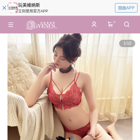
玩美維納斯
開啟APP
立刻使用官方APP
0
1
/
10