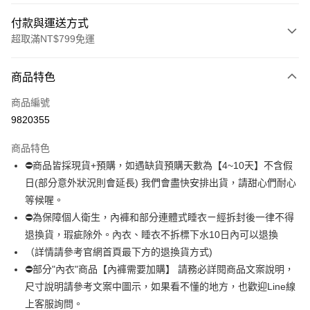
付款與運送方式
超取滿NT$799免運
付款方式
商品特色
信用卡一次付款
商品編號
超商取貨付款
9820355
LINE Pay
商品特色
Apple Pay
⛔商品皆採現貨+預購，如遇缺貨預購天數為【4~10天】不含假
日(部分意外狀況則會延長) 我們會盡快安排出貨，請甜心們耐心
街口支付
等候喔。
悠遊付
⛔為保障個人衛生，內褲和部分連體式睡衣ㄧ經拆封後一律不得
退換貨，瑕疵除外。內衣、睡衣不拆標下水10日內可以退換
全盈+PAY
（詳情請參考官網首頁最下方的退換貨方式)
AFTEE先享後付
⛔部分"內衣"商品【內褲需要加購】 請務必詳閱商品文案說明，
相關說明
尺寸說明請參考文案中圖示，如果看不懂的地方，也歡迎Line線
【關於「AFTEE先享後付」】
上客服詢問。
ATM付款
AFTEE先享後付是「在收到商品之後才付款」的支付方式。 讓您購物簡單