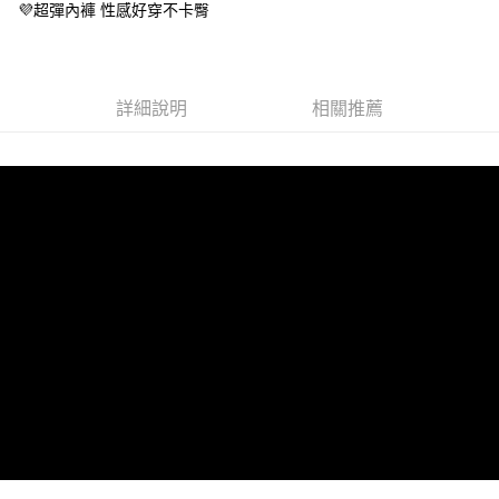
３．未成年的使用者請事先徵得法定代理人或監護人之同意方可使用
💜超彈內褲 性感好穿不卡臀
宅配
「AFTEE先享後付」，若未經同意申辦者引起之損失，本公司不負相關責
任。
每筆NT$80，滿NT$799(含以上)免運費
４．使用「AFTEE先享後付」時，將依據個別帳號之用戶狀況，依本公司即
時審查核予不同之上限額度；若仍有額度不足之情形，本公司將視審查結果
請求用戶進行身份認證。
詳細說明
相關推薦
５．嚴禁一人註冊多個帳號或使用他人資訊註冊。若發現惡意使用之情形，
恩沛科技股份有限公司將有權停止該用戶之使用額度並採取法律行動。