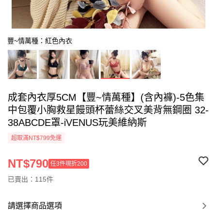
豐~情萬種：紅色內衣
成套內衣厚5CM【豐~情萬種】(含內褲)-5色集
中包覆小胸救星饅頭杯蕾絲交叉美背無鋼圈 32-
38ABCDE罩-iVENUS玩美維納斯
超取滿NT$799免運
NT$790
任3件現折200
已賣出：115件
請選擇商品選項