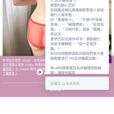
⚠️ 防詐騙提醒 ⚠️
親愛的甜心您好：
如接獲自稱玩美維納斯客服人員或
銀行人員來電，
因「重複刷卡」、「升級VIP高級
會員」、「補償禮券」、「批發加
盟」、「分期付款」或是「團購」
等狀況。
要求您前往操作ATM、網路銀行
或是手機轉帳，「這一定是詐
騙」‼️
有任何問題都請私訊跟我們官方客
服聯繫或打165反詐騙電話喔。
本網站中使用 cookie，欲查詢有關本網站使用 cookie 方式之詳情，及若您不希
望在電腦上使用 cookie 時應如何變更電腦的 cookie 設定，請參閱本網站「
隱私
🚫+886開頭電話為詐騙慣用假號
權條款
」之 Cookie 聲明。您繼續使用本網站即表示您同意本公司得按本網站使
碼，請特別留意
用條款之 Cookie 聲明使用 cookie。
了解更多 >
－－－－－－－－－－－－
如何聯繫玩美維納斯客服?
回覆至 玩美維納斯
💁‍♀️真人客服時間：
我知道了
📆週一至週五
⏰上午 8:30-下午17:30
可點擊下方對話框 "回覆 玩美維納
斯"