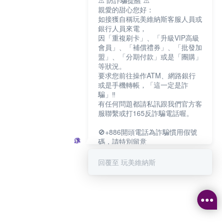
⚠️ 防詐騙提醒 ⚠️
親愛的甜心您好：
如接獲自稱玩美維納斯客服人員或
銀行人員來電，
因「重複刷卡」、「升級VIP高級
會員」、「補償禮券」、「批發加
盟」、「分期付款」或是「團購」
等狀況。
要求您前往操作ATM、網路銀行
或是手機轉帳，「這一定是詐
騙」‼️
有任何問題都請私訊跟我們官方客
服聯繫或打165反詐騙電話喔。
🚫+886開頭電話為詐騙慣用假號
碼，請特別留意
－－－－－－－－－－－－
如何聯繫玩美維納斯客服?
回覆至 玩美維納斯
💁‍♀️真人客服時間：
📆週一至週五
⏰上午 8:30-下午17:30
可點擊下方對話框 "回覆 玩美維納
斯"