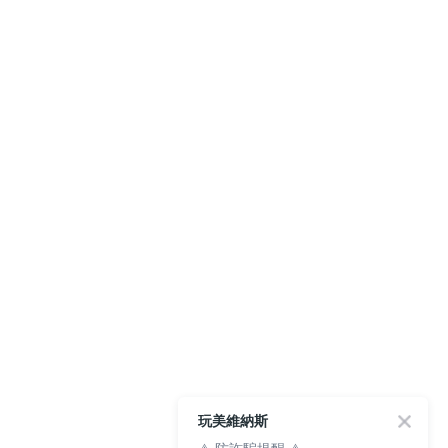
玩美維納斯