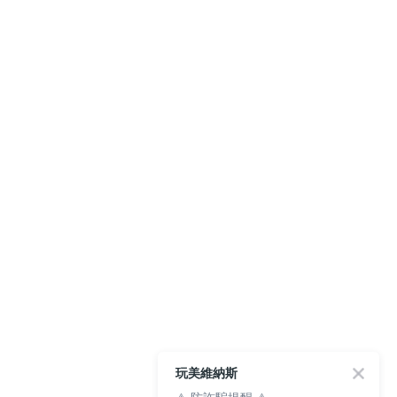
玩美維納斯