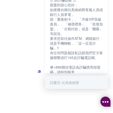
⚠️ 防詐騙提醒 ⚠️
親愛的甜心您好：
如接獲自稱玩美維納斯客服人員或
銀行人員來電，
因「重複刷卡」、「升級VIP高級
會員」、「補償禮券」、「批發加
盟」、「分期付款」或是「團購」
等狀況。
要求您前往操作ATM、網路銀行
或是手機轉帳，「這一定是詐
騙」‼️
有任何問題都請私訊跟我們官方客
服聯繫或打165反詐騙電話喔。
🚫+886開頭電話為詐騙慣用假號
碼，請特別留意
－－－－－－－－－－－－
如何聯繫玩美維納斯客服?
回覆至 玩美維納斯
💁‍♀️真人客服時間：
📆週一至週五
⏰上午 8:30-下午17:30
可點擊下方對話框 "回覆 玩美維納
斯"