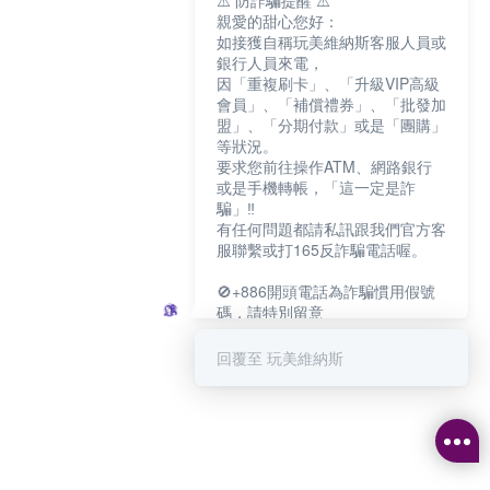
⚠️ 防詐騙提醒 ⚠️
親愛的甜心您好：
如接獲自稱玩美維納斯客服人員或
銀行人員來電，
因「重複刷卡」、「升級VIP高級
會員」、「補償禮券」、「批發加
盟」、「分期付款」或是「團購」
等狀況。
要求您前往操作ATM、網路銀行
或是手機轉帳，「這一定是詐
騙」‼️
有任何問題都請私訊跟我們官方客
服聯繫或打165反詐騙電話喔。
🚫+886開頭電話為詐騙慣用假號
碼，請特別留意
－－－－－－－－－－－－
如何聯繫玩美維納斯客服?
回覆至 玩美維納斯
💁‍♀️真人客服時間：
📆週一至週五
⏰上午 8:30-下午17:30
可點擊下方對話框 "回覆 玩美維納
斯"