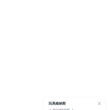
玩美維納斯