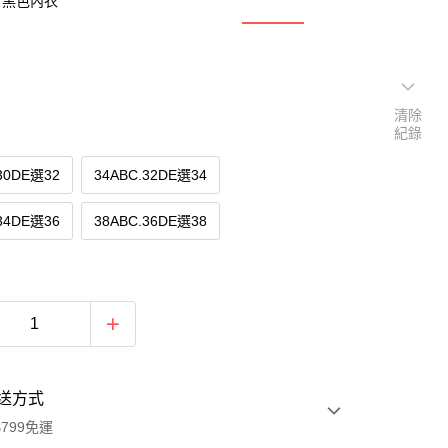
：黑色內衣
清除
紀錄
30DE選32
34ABC.32DE選34
34DE選36
38ABC.36DE選38
送方式
799免運