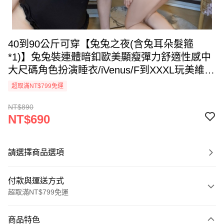
40到90公斤可穿【兔兔之夜(含兔耳朵髮箍
*1)】兔兔裝連體暗釦歐美顯瘦彈力舒適性感中
大尺碼角色扮演睡衣/iVenus/F到XXXL玩美維納
斯 性感睡衣快時尚
超取滿NT$799免運
NT$890
NT$690
請選擇商品選項
付款與運送方式
超取滿NT$799免運
付款方式
商品特色