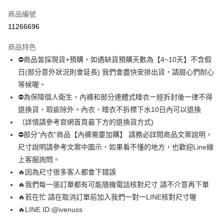
信用卡一次付款
商品編號
超商取貨付款
11266696
LINE Pay
商品特色
Apple Pay
⛔商品皆採現貨+預購，如遇缺貨預購天數為【4~10天】不含假
日(部分意外狀況則會延長) 我們會盡快安排出貨，請甜心們耐心
街口支付
等候喔。
悠遊付
⛔為保障個人衛生，內褲和部分連體式睡衣ㄧ經拆封後一律不得
退換貨，瑕疵除外。內衣、睡衣不拆標下水10日內可以退換
全盈+PAY
（詳情請參考官網首頁最下方的退換貨方式)
AFTEE先享後付
⛔部分"內衣"商品【內褲需要加購】 請務必詳閱商品文案說明，
相關說明
尺寸說明請參考文案中圖示，如果看不懂的地方，也歡迎Line線
【關於「AFTEE先享後付」】
上客服詢問。
ATM付款
AFTEE先享後付是「在收到商品之後才付款」的支付方式。 讓您購物簡單
🔥因為尺寸很多客人都會下錯誤
便利好安心！
１．簡單：不需註冊會員、不需綁卡、不需儲值。
🔥我們每一張訂單都有可能隨機電話核對尺寸 請不介意再下單
運送方式
２．便利：只要手機號碼，簡訊認證，即可結帳。
🔥若在忙 請在取消訂單前加入我們一對一LINE核對尺寸喔
３．安心：先確認商品／服務後，再付款。
全家 取貨付款約3～4天到貨
🔥LINE ID:@ivenuss
每筆NT$80，滿NT$799(含以上)免運費
【「AFTEE先享後付」結帳流程】