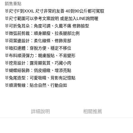
１．於結帳方式選擇「AFTEE先享後付」後，將跳轉至「AFTEE先享後付」
銷售重點
付款後全家取貨
結帳頁面，進行簡訊認證並確認金額後，即可完成結帳。
🐰尺寸F到XXXL 尺寸非常的友善 40到90公斤都可駕馭
２．訂單成立數日內，您將收到繳費通知簡訊。
每筆NT$80，滿NT$799(含以上)免運費
３．收到繳費通知簡訊後14天內，點擊此簡訊中的連結，可透過四大超商／
🐰尺寸範圍可以參考文案說明 或是加入LINE詢問喔
ATM／網路銀行／等多元方式進行付款，方視為交易完成。
萊爾富 取貨付款約3～4天到貨
🐰可折兔耳朵：角度可調、久戴不痛 修飾臉型
※ 請注意：結帳手續完成當下不需立刻繳費，但若您需要取消訂單，請聯絡
🐰微弧前剪裁：順身顯瘦、拉長腿部比例
每筆NT$80，滿NT$799(含以上)免運費
購買商品的店家。未經商家同意取消之訂單仍視為有效，需透過AFTEE先享
後付繳納相關費用。
🐰荷葉邊設計：柔化線條、修飾背部
付款後萊爾富取貨
※ 交易是否成功請以「AFTEE先享後付 」之結帳頁面顯示為準，若有關於
🐰暗扣連體：穿脫方便、穩定不移位
是否繳費成功／繳費後需取消欲退款等相關疑問，請聯繫「AFTEE先享後付
每筆NT$80，滿NT$799(含以上)免運費
客戶支援中心」
https://netprotections.freshdesk.com/support/home
🐰布料順滑彈力：親膚服貼、不易變形
🐰挖背設計：露背顯氣質、巧藏小肉
7-11 取貨付款約3～4天到貨
【注意事項】
🐰蝴蝶結裝飾：俏皮細緻、增添亮點
１．透過由恩沛科技股份有限公司提供之「AFTEE先享後付」服務完成之交
每筆NT$80，滿NT$799(含以上)免運費
易，需依本服務之必要範圍內提供個人資料，並將交易相關給付款項請求債
🐰兔尾造型：可愛吸睛、背影有記憶點
權轉讓予恩沛科技股份有限公司。
付款後7-11取貨
🐰順滑臀線：貼合自然、行動自如
２．關於個人資料處理事宜，請瀏覽以下網址：
每筆NT$80，滿NT$799(含以上)免運費
https://aftee.tw/terms/#terms3
３．未成年的使用者請事先徵得法定代理人或監護人之同意方可使用
宅配
「AFTEE先享後付」，若未經同意申辦者引起之損失，本公司不負相關責
任。
每筆NT$80，滿NT$799(含以上)免運費
詳細說明
相關推薦
４．使用「AFTEE先享後付」時，將依據個別帳號之用戶狀況，依本公司即
時審查核予不同之上限額度；若仍有額度不足之情形，本公司將視審查結果
請求用戶進行身份認證。
５．嚴禁一人註冊多個帳號或使用他人資訊註冊。若發現惡意使用之情形，