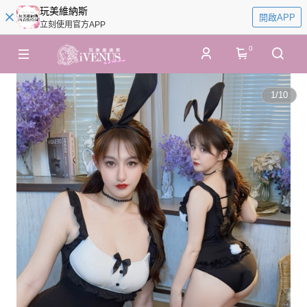
玩美維納斯
開啟APP
立刻使用官方APP
0
1
/
10