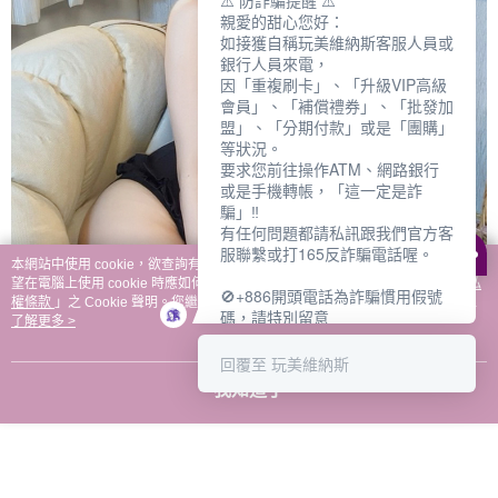
⚠️ 防詐騙提醒 ⚠️
親愛的甜心您好：
如接獲自稱玩美維納斯客服人員或
銀行人員來電，
因「重複刷卡」、「升級VIP高級
會員」、「補償禮券」、「批發加
盟」、「分期付款」或是「團購」
等狀況。
要求您前往操作ATM、網路銀行
或是手機轉帳，「這一定是詐
騙」‼️
有任何問題都請私訊跟我們官方客
服聯繫或打165反詐騙電話喔。
本網站中使用 cookie，欲查詢有關本網站使用 cookie 方式之詳情，及若您不希
望在電腦上使用 cookie 時應如何變更電腦的 cookie 設定，請參閱本網站「
隱私
🚫+886開頭電話為詐騙慣用假號
權條款
」之 Cookie 聲明。您繼續使用本網站即表示您同意本公司得按本網站使
碼，請特別留意
用條款之 Cookie 聲明使用 cookie。
了解更多 >
－－－－－－－－－－－－
如何聯繫玩美維納斯客服?
回覆至 玩美維納斯
💁‍♀️真人客服時間：
我知道了
📆週一至週五
⏰上午 8:30-下午17:30
可點擊下方對話框 "回覆 玩美維納
斯"