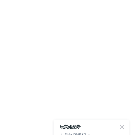
玩美維納斯