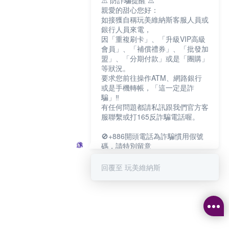
⚠️ 防詐騙提醒 ⚠️
親愛的甜心您好：
如接獲自稱玩美維納斯客服人員或
銀行人員來電，
因「重複刷卡」、「升級VIP高級
會員」、「補償禮券」、「批發加
盟」、「分期付款」或是「團購」
等狀況。
要求您前往操作ATM、網路銀行
或是手機轉帳，「這一定是詐
騙」‼️
有任何問題都請私訊跟我們官方客
服聯繫或打165反詐騙電話喔。
🚫+886開頭電話為詐騙慣用假號
碼，請特別留意
－－－－－－－－－－－－
如何聯繫玩美維納斯客服?
回覆至 玩美維納斯
💁‍♀️真人客服時間：
📆週一至週五
⏰上午 8:30-下午17:30
可點擊下方對話框 "回覆 玩美維納
斯"