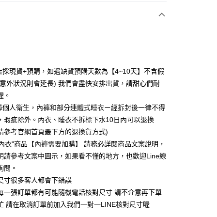
次付款
付款
皆採現貨+預購，如遇缺貨預購天數為【4~10天】不含假
分意外狀況則會延長) 我們會盡快安排出貨，請甜心們耐
喔。
障個人衛生，內褲和部分連體式睡衣ㄧ經拆封後一律不得
，瑕疵除外。內衣、睡衣不拆標下水10日內可以退換
請參考官網首頁最下方的退換貨方式)
"內衣"商品【內褲需要加購】 請務必詳閱商品文案說明，
明請參考文案中圖示，如果看不懂的地方，也歡迎Line線
享後付
詢問。
FTEE先享後付」】
為尺寸很多客人都會下錯誤
先享後付是「在收到商品之後才付款」的支付方式。 讓您購物簡單
們每一張訂單都有可能隨機電話核對尺寸 請不介意再下單
心！
在忙 請在取消訂單前加入我們一對一LINE核對尺寸喔
：不需註冊會員、不需綁卡、不需儲值。
：只要手機號碼，簡訊認證，即可結帳。