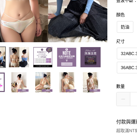
豐波不斷
顏色
奶油
尺寸
32ABC.
36ABC.
數量
付款與運
超取滿NT$