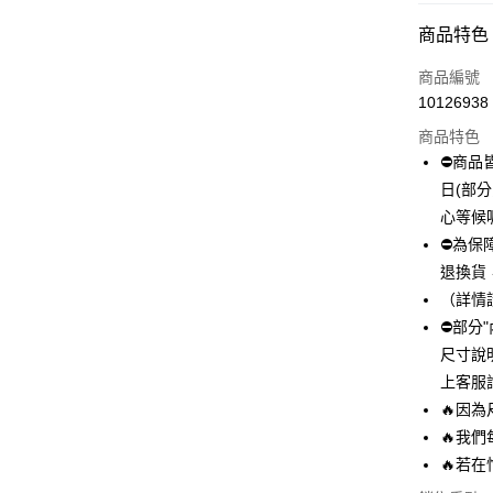
付款方式
商品特色
信用卡一
商品編號
10126938
超商取貨
商品特色
LINE Pay
⛔商品
日(部
Apple Pay
心等候
街口支付
⛔為保
退換貨
悠遊付
（詳情
全盈+PAY
⛔部分
尺寸說
AFTEE先
上客服
相關說明
【關於「A
🔥因
ATM付款
AFTEE
🔥我
便利好安
🔥若
１．簡單
２．便利