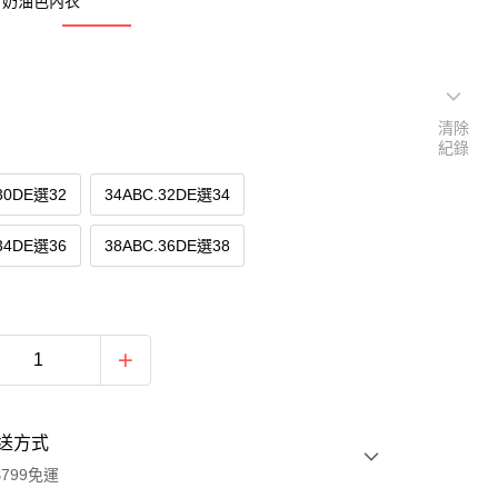
：奶油色內衣
清除
紀錄
30DE選32
34ABC.32DE選34
34DE選36
38ABC.36DE選38
送方式
799免運