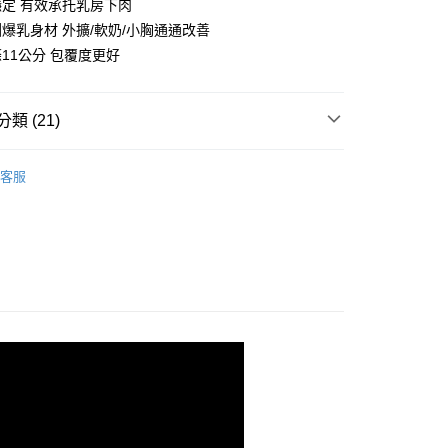
0，滿NT$799(含以上)免運費
穩定 有效承托乳房下肉
核予不同之上限額度；若仍有額度不足之情形，本公司將視審查
圓爆乳身材 外擴/軟奶/小胸通通改善
用戶進行身份認證。
一人註冊多個帳號或使用他人資訊註冊。若發現惡意使用之情
條11公分 包覆度更好
科技股份有限公司將有權停止該用戶之使用額度並採取法律行
類 (21)
推薦
客服
戰衣｜ 款式分類↴
法式蕾絲內衣
戰衣｜ 款式分類↴
D罩杯up大尺碼天后
戰衣｜ 款式分類↴
無鋼圈內衣
戰衣｜ 款式分類↴
性感美背內衣
戰衣｜ 款式分類↴
高脅邊/側邊包覆款
推薦↴
🤍純白&膚色魅力款
罩杯分類↴
【A】罩杯
罩杯分類↴
【B】罩杯