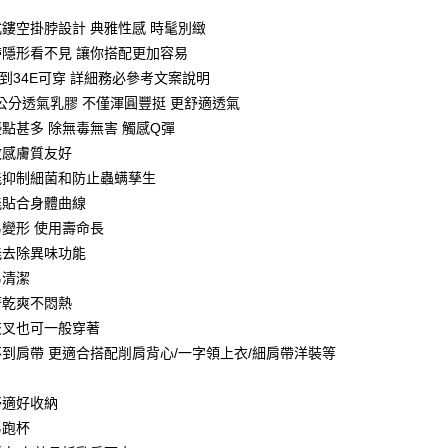
：先確認商品／服務後，再付款。
式鏤空掛脖設計 典雅性感 時髦別緻
付款約3～4天到貨
EE先享後付」結帳流程】
帶隱形看不見 讓你搭配更加容易
0，滿NT$799(含以上)免運費
方式選擇「AFTEE先享後付」後，將跳轉至「AFTEE先享後
2A到34E可穿 詳細務必參考文案說明
頁面，進行簡訊認證並確認金額後，即可完成結帳。
家取貨
成立數日內，您將收到繳費通知簡訊。
.5公分透氣乳膠 不僅渾圓豐挺 更舒適透氣
費通知簡訊後14天內，點擊此簡訊中的連結，可透過四大超商
優點甚多 除無毒無害 觸感Q彈
0，滿NT$799(含以上)免運費
網路銀行／等多元方式進行付款，方視為交易完成。
敏感膚質友好
：結帳手續完成當下不需立刻繳費，但若您需要取消訂單，請聯
貨付款約3～4天到貨
的店家。未經商家同意取消之訂單仍視為有效，需透過AFTEE
能抑制細菌和防止蟲螨孳生
繳納相關費用。
0，滿NT$799(含以上)免運費
能貼合身體曲線
否成功請以「AFTEE先享後付 」之結帳頁面顯示為準，若有關於
易變形 使用壽命長
功／繳費後需取消欲退款等相關疑問，請聯繫「AFTEE先享後
爾富取貨
援中心」
https://netprotections.freshdesk.com/support/home
能去除異味功能
0，滿NT$799(含以上)免運費
易清潔
項】
貨付款約3～4天到貨
恩沛科技股份有限公司提供之「AFTEE先享後付」服務完成之
著乾爽不悶熱
依本服務之必要範圍內提供個人資料，並將交易相關給付款項請
0，滿NT$799(含以上)免運費
交叉也可一般穿著
讓予恩沛科技股份有限公司。
不到肩帶 更適合搭配削肩背心/一字領上衣/細肩帶洋裝等
個人資料處理事宜，請瀏覽以下網址：
1取貨
ee.tw/terms/#terms3
0，滿NT$799(含以上)免運費
年的使用者請事先徵得法定代理人或監護人之同意方可使用
舒適好收納
E先享後付」，若未經同意申辦者引起之損失，本公司不負相關責
易跑杯
AFTEE先享後付」時，將依據個別帳號之用戶狀況，依本公司