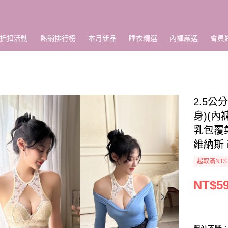
折扣活動
熱銷排行榜
本月新品
睡衣精選
內褲嚴選
會員
2.5公
身)(
乳包覆
維納斯 i
超取滿NT$
NT$5