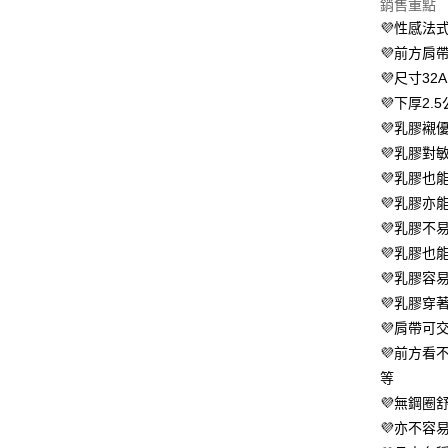
運送方式
銷售重點
３．安心
💜性感法
全家 取貨
【「AFT
💜前方肩
每筆NT$8
１．於結帳
💜尺寸3
付」結帳
付款後全
２．訂單
💜下厚2
３．收到繳
💜乳膠襯
每筆NT$8
／ATM／
💜乳膠對
※ 請注意
萊爾富 取
絡購買商品
💜乳膠也
先享後付
每筆NT$8
💜乳膠亦
※ 交易是
💜乳膠不
是否繳費成
付款後萊
付客戶支
💜乳膠也
每筆NT$8
💜乳膠容
【注意事
7-11 取
１．透過由
💜乳膠穿
交易，需
每筆NT$8
💜肩帶可
求債權轉
💜前方看
２．關於
付款後7-1
https://aft
等
每筆NT$8
３．未成
💜無鋼圈
「AFTE
宅配
任。
💜亦不容
４．使用「