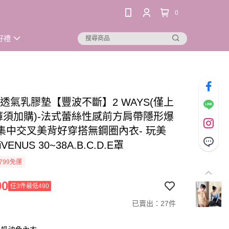
0
好禮
分透氣乳膠墊【豐波不斷】2 WAYS(僅上
內褲須加購)-法式蕾絲性感前方肩帶隱形爆
集中交叉美背好穿搭無鋼圈內衣- 玩美
VENUS 30~38A.B.C.D.E罩
799免運
90
任3件最低490
已賣出：27件