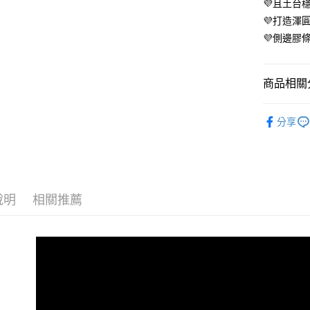
每筆NT$8
💜且土台
即時審查
💜打造渾
結果請求
５．嚴禁
💜側邊膠
形，恩沛
動。
商品相關分
人氣商品
分享
【內衣】♥
【內衣】♥
【內衣】♥
說明
相關推薦
【內衣】♥
【內衣】♥
更多主題
【內衣】
【內衣】