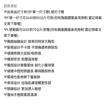
便利好安心！
銷售重點
１．簡單：不需註冊會員、不需綁卡、不需儲值。
運送方式
２．便利：只要手機號碼，簡訊認證，即可結帳。
💜此商品尺寸有分F單一尺寸跟L號尺寸喔
３．安心：先確認商品／服務後，再付款。
全家 取貨付款約3～4天到貨
💜F單一尺寸可以40到55公斤可穿(但有胸圍腰圍身高限制 要記得看
每筆NT$80，滿NT$799(含以上)免運費
文案下單喔)
【「AFTEE先享後付」結帳流程】
１．於結帳方式選擇「AFTEE先享後付」後，將跳轉至「AFTEE先享後付」
💜L號範圍可以55到70公斤穿喔(但有胸圍腰圍身高限制 要記得看文
付款後全家取貨
結帳頁面，進行簡訊認證並確認金額後，即可完成結帳。
案下單喔)
２．訂單成立數日內，您將收到繳費通知簡訊。
每筆NT$80，滿NT$799(含以上)免運費
３．收到繳費通知簡訊後14天內，點擊此簡訊中的連結，可透過四大超商／
💜胸圍抽皺設計 甜美同時放大胸型
ATM／網路銀行／等多元方式進行付款，方視為交易完成。
萊爾富 取貨付款約3～4天到貨
💜髮箍設計不卡頭 不頭痛還修飾臉型
※ 請注意：結帳手續完成當下不需立刻繳費，但若您需要取消訂單，請聯絡
💜裙擺修飾大屁股/假跨寬
每筆NT$80，滿NT$799(含以上)免運費
購買商品的店家。未經商家同意取消之訂單仍視為有效，需透過AFTEE先享
後付繳納相關費用。
💜腰部挖空 假腰窩視覺
付款後萊爾富取貨
※ 交易是否成功請以「AFTEE先享後付 」之結帳頁面顯示為準，若有關於
💜腹部設計層疊蕾絲 弱化小腹視覺
是否繳費成功／繳費後需取消欲退款等相關疑問，請聯繫「AFTEE先享後付
每筆NT$80，滿NT$799(含以上)免運費
客戶支援中心」
https://netprotections.freshdesk.com/support/home
💜裙襬中間短側邊長 顯得腿部修長
💜圍裙也能修飾下腹痕跡
7-11 取貨付款約3～4天到貨
【注意事項】
💜美背設計 加強肌膚接觸更性感
１．透過由恩沛科技股份有限公司提供之「AFTEE先享後付」服務完成之交
每筆NT$80，滿NT$799(含以上)免運費
易，需依本服務之必要範圍內提供個人資料，並將交易相關給付款項請求債
💜頸鍊設計 更加誘人魅惑
權轉讓予恩沛科技股份有限公司。
付款後7-11取貨
💜蕾絲手圈甜蜜感滿滿
２．關於個人資料處理事宜，請瀏覽以下網址：
每筆NT$80，滿NT$799(含以上)免運費
https://aftee.tw/terms/#terms3
３．未成年的使用者請事先徵得法定代理人或監護人之同意方可使用