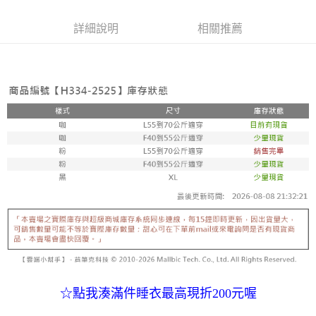
宅配
「AFTEE先享後付」，若未經同意申辦者引起之損失，本公司不負相關責
任。
每筆NT$80，滿NT$799(含以上)免運費
詳細說明
相關推薦
４．使用「AFTEE先享後付」時，將依據個別帳號之用戶狀況，依本公司即
時審查核予不同之上限額度；若仍有額度不足之情形，本公司將視審查結果
請求用戶進行身份認證。
５．嚴禁一人註冊多個帳號或使用他人資訊註冊。若發現惡意使用之情形，
恩沛科技股份有限公司將有權停止該用戶之使用額度並採取法律行動。
☆點我湊滿件睡衣最高現折200元喔