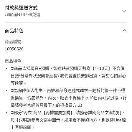
付款與運送方式
超取滿NT$799免運
付款方式
商品特色
信用卡一次付款
商品編號
超商取貨付款
10056526
LINE Pay
商品特色
Apple Pay
⛔商品皆採現貨+預購，如遇缺貨預購天數為【4~10天】不含假
日(部分意外狀況則會延長) 我們會盡快安排出貨，請甜心們耐心
街口支付
等候喔。
悠遊付
⛔為保障個人衛生，內褲和部分連體式睡衣ㄧ經拆封後一律不得
退換貨，瑕疵除外。內衣、睡衣不拆標下水10日內可以退換（詳
全盈+PAY
情請參考官網首頁最下方的退換貨方式)
AFTEE先享後付
⛔部分"內衣"商品【內褲需要加購】 請務必詳閱商品文案說明，
相關說明
尺寸說明請參考文案中圖示，如果看不懂的地方，也歡迎Line線
【關於「AFTEE先享後付」】
上客服詢問。
ATM付款
AFTEE先享後付是「在收到商品之後才付款」的支付方式。 讓您購物簡單