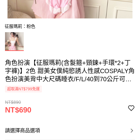
征服瑪莉：粉色
角色扮演【征服瑪莉(含髮箍+頸鍊+手環*2+丁
字褲)】2色 甜美女僕純慾誘人性感COSPALY角
色扮演美背中大尺碼睡衣/F/L/40到70公斤可穿/
玩美維納斯
超取滿NT$799免運
NT$890
NT$690
請選擇商品選項