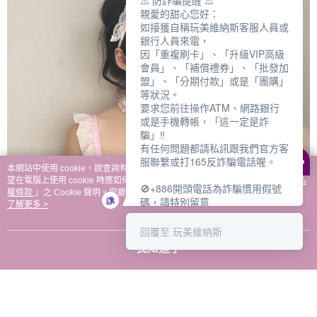
⚠️ 防詐騙提醒 ⚠️
親愛的甜心您好：
如接獲自稱玩美維納斯客服人員或
銀行人員來電，
因「重複刷卡」、「升級VIP高級
會員」、「補償禮券」、「批發加
盟」、「分期付款」或是「團購」
等狀況。
要求您前往操作ATM、網路銀行
或是手機轉帳，「這一定是詐
騙」‼️
有任何問題都請私訊跟我們官方客
服聯繫或打165反詐騙電話喔。
本網站中使用 cookie，欲查詢有關本網站使用 cookie 方式之詳情，及若您不希
望在電腦上使用 cookie 時應如何變更電腦的 cookie 設定，請參閱本網站「
隱私
🚫+886開頭電話為詐騙慣用假號
權條款
」之 Cookie 聲明。您繼續使用本網站即表示您同意本公司得按本網站使
碼，請特別留意
用條款之 Cookie 聲明使用 cookie。
了解更多 >
－－－－－－－－－－－－
如何聯繫玩美維納斯客服?
回覆至 玩美維納斯
💁‍♀️真人客服時間：
我知道了
📆週一至週五
⏰上午 8:30-下午17:30
可點擊下方對話框 "回覆 玩美維納
斯"