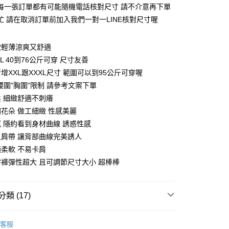
先享後付是「在收到商品之後才付款」的支付方式。 讓您購物簡單
們每一張訂單都有可能隨機電話核對尺寸 請不介意再下單
心！
在忙 請在取消訂單前加入我們一對一LINE核對尺寸喔
：不需註冊會員、不需綁卡、不需儲值。
：只要手機號碼，簡訊認證，即可結帳。
：先確認商品／服務後，再付款。
軟輕薄涼爽又舒適
付款約3～4天到貨
EE先享後付」結帳流程】
XL 40到76公斤可穿 尺寸友善
0，滿NT$799(含以上)免運費
方式選擇「AFTEE先享後付」後，將跳轉至「AFTEE先享後
新增XXL跟XXXL尺寸 範圍可以到95公斤可穿喔
頁面，進行簡訊認證並確認金額後，即可完成結帳。
家取貨
成立數日內，您將收到繳費通知簡訊。
"腰圍"胸圍"限制 請參考文案下單
費通知簡訊後14天內，點擊此簡訊中的連結，可透過四大超商
柔 細緻舒適不刺癢
0，滿NT$799(含以上)免運費
網路銀行／等多元方式進行付款，方視為交易完成。
繡花朵 做工細緻 性感美麗
：結帳手續完成當下不需立刻繳費，但若您需要取消訂單，請聯
貨付款約3～4天到貨
的店家。未經商家同意取消之訂單仍視為有效，需透過AFTEE
感 隱約看到身材曲線 誘惑性感
繳納相關費用。
0，滿NT$799(含以上)免運費
叉肩帶 讓背部曲線完美誘人
否成功請以「AFTEE先享後付 」之結帳頁面顯示為準，若有關於
適柔軟 不易卡肩
功／繳費後需取消欲退款等相關疑問，請聯繫「AFTEE先享後
爾富取貨
援中心」
https://netprotections.freshdesk.com/support/home
字褲彈性超大 且可調節尺寸大小 超棒棒
0，滿NT$799(含以上)免運費
項】
貨付款約3～4天到貨
恩沛科技股份有限公司提供之「AFTEE先享後付」服務完成之
類 (17)
依本服務之必要範圍內提供個人資料，並將交易相關給付款項請
0，滿NT$799(含以上)免運費
讓予恩沛科技股份有限公司。
個人資料處理事宜，請瀏覽以下網址：
推薦
1取貨
ee.tw/terms/#terms3
客服