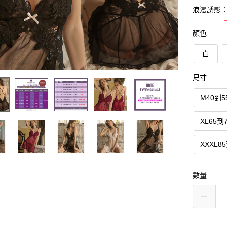
浪漫誘影：
顏色
白
尺寸
M40到
XL65
XXXL
數量