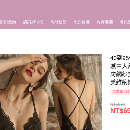
折扣活動
熱銷排行榜
本月新品
睡衣精選
內褲嚴選
會員
40到
感中大
膚網紗交
美維納
超取滿NT$
NT$890
NT$6