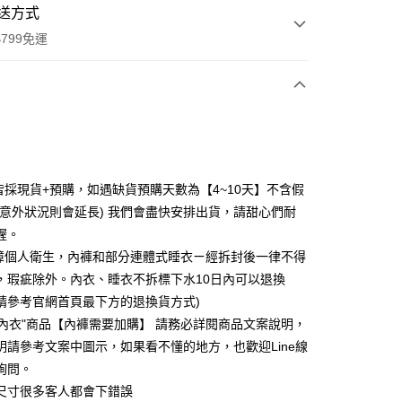
送方式
799免運
次付款
付款
皆採現貨+預購，如遇缺貨預購天數為【4~10天】不含假
分意外狀況則會延長) 我們會盡快安排出貨，請甜心們耐
喔。
障個人衛生，內褲和部分連體式睡衣ㄧ經拆封後一律不得
，瑕疵除外。內衣、睡衣不拆標下水10日內可以退換
請參考官網首頁最下方的退換貨方式)
"內衣"商品【內褲需要加購】 請務必詳閱商品文案說明，
明請參考文案中圖示，如果看不懂的地方，也歡迎Line線
享後付
詢問。
FTEE先享後付」】
為尺寸很多客人都會下錯誤