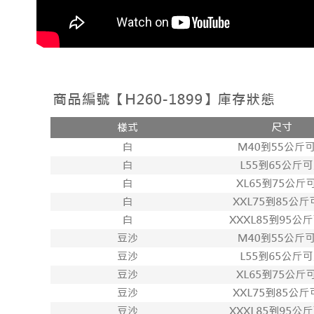
☁️ 忘了穿
🍨冰絲O