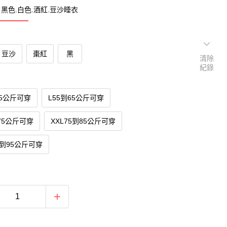
黑色.白色.酒紅.豆沙睡衣
豆沙
棗紅
黑
清除
紀錄
55公斤可穿
L55到65公斤可穿
到75公斤可穿
XXL75到85公斤可穿
85到95公斤可穿