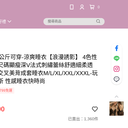
0
好禮
95公斤可穿-涼爽睡衣【浪漫誘影】 4色性
尺碼顯瘦深V法式刺繡蕾絲舒適細柔透
叉美背成套睡衣M/L/XL/XXL/XXXL-玩
斯 性感睡衣快時尚
799免運
90
已賣出：1,360件