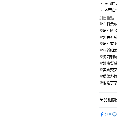
ATM付款
AFTEE
🔥我
便利好安
🔥若
１．簡單
２．便利
運送方式
銷售重點
３．安心
💜布料柔
全家 取貨
【「AFT
💜尺寸M-
每筆NT$8
１．於結帳
💜黑色有
付」結帳
付款後全
２．訂單
💜尺寸有
３．收到繳
💜材質細
每筆NT$8
／ATM／
💜胸前刺
※ 請注意
萊爾富 取
絡購買商品
💜透膚質
先享後付
每筆NT$8
💜美背交
※ 交易是
💜肩帶舒
是否繳費成
付款後萊
付客戶支
💜附送丁
每筆NT$8
【注意事
7-11 取
１．透過由
商品相關分
交易，需
每筆NT$8
求債權轉
２．關於
人氣商品
付款後7-1
https://aft
分享