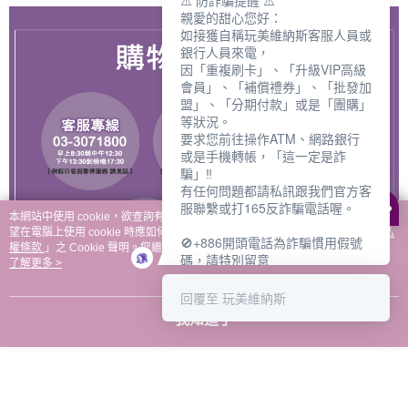
⚠️ 防詐騙提醒 ⚠️
親愛的甜心您好：
如接獲自稱玩美維納斯客服人員或
銀行人員來電，
因「重複刷卡」、「升級VIP高級
會員」、「補償禮券」、「批發加
盟」、「分期付款」或是「團購」
等狀況。
要求您前往操作ATM、網路銀行
或是手機轉帳，「這一定是詐
騙」‼️
有任何問題都請私訊跟我們官方客
服聯繫或打165反詐騙電話喔。
本網站中使用 cookie，欲查詢有關本網站使用 cookie 方式之詳情，及若您不希
望在電腦上使用 cookie 時應如何變更電腦的 cookie 設定，請參閱本網站「
隱私
🚫+886開頭電話為詐騙慣用假號
權條款
」之 Cookie 聲明。您繼續使用本網站即表示您同意本公司得按本網站使
碼，請特別留意
用條款之 Cookie 聲明使用 cookie。
了解更多 >
－－－－－－－－－－－－
如何聯繫玩美維納斯客服?
回覆至 玩美維納斯
💁‍♀️真人客服時間：
我知道了
📆週一至週五
⏰上午 8:30-下午17:30
可點擊下方對話框 "回覆 玩美維納
斯"