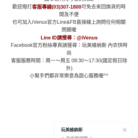
歡迎撥打
可免去來回換貨的時
客服專線(03)307-1800
間及不便
也可加入iVenus官方Line&FB直接線上詢問任何相關
問題喔
Line ID請搜尋：@iVenus
Facebook官方粉絲專頁請搜尋：玩美維納斯 內衣快時
尚
客服服務時間：周ㄧ～周五 08:30～17:30(國定假日除
外)
小幫手們都非常樂意為甜心服務喔^^
玩美維納斯