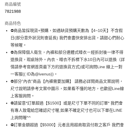
商品編號
超商取貨付款
7821988
LINE Pay
商品特色
Apple Pay
⛔商品皆採現貨+預購，如遇缺貨預購天數為【4~10天】不含假
日(部分意外狀況則會延長) 我們會盡快安排出貨，請甜心們耐心
街口支付
等候喔。
悠遊付
⛔為保障個人衛生，內褲和部分連體式睡衣ㄧ經拆封後一律不得
退換貨，瑕疵除外。內衣、睡衣不拆標下水10日內可以退換（詳
全盈+PAY
情請參考官網首頁最下方的退換貨方式)或可詢問Line 線上一對
AFTEE先享後付
一客服(( ID為@ivenus))。
相關說明
⛔部分"內衣"商品【內褲需要加購】 請務必詳閱商品文案說明，
【關於「AFTEE先享後付」】
尺寸說明請參考文案中圖示，如果看不懂的地方，也歡迎Line線
ATM付款
AFTEE先享後付是「在收到商品之後才付款」的支付方式。 讓您購物簡單
上客服詢問。
便利好安心！
１．簡單：不需註冊會員、不需綁卡、不需儲值。
⛔請留意*訂單超過【$1500】或是尺寸下單不同的訂單* 我們會
運送方式
２．便利：只要手機號碼，簡訊認證，即可結帳。
有專人致電給您確認尺寸喔,如果不確定尺寸也可以下單在LINE
３．安心：先確認商品／服務後，再付款。
全家 取貨付款約3～4天到貨
上詢問喔^^
每筆NT$80，滿NT$799(含以上)免運費
【「AFTEE先享後付」結帳流程】
⛔訂單金額超過【$5000】元者且用超商取貨付款之客戶 我們會
１．於結帳方式選擇「AFTEE先享後付」後，將跳轉至「AFTEE先享後付」