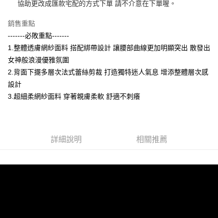
協助更改成匯款宅配的方式下單 請不介意在下單喔。
付款後全家取貨
結帳頁面，進行簡訊認證並確認金額後，即可完成結帳。
２．訂單成立數日內，您將收到繳費通知簡訊。
每筆NT$80，滿NT$799(含以上)免運費
３．收到繳費通知簡訊後14天內，點擊此簡訊中的連結，可透過四大超商／
銷售重點
ATM／網路銀行／等多元方式進行付款，方視為交易完成。
萊爾富 取貨付款約3～4天到貨
-------必敗重點-------
※ 請注意：結帳手續完成當下不需立刻繳費，但若您需要取消訂單，請聯絡
1.整體透膚網紗面料 搭配綁帶設計 讓腰部曲線更加明顯突出 散發出
每筆NT$80，滿NT$799(含以上)免運費
購買商品的店家。未經商家同意取消之訂單仍視為有效，需透過AFTEE先享
後付繳納相關費用。
女神般浪漫優雅氛圍
付款後萊爾富取貨
※ 交易是否成功請以「AFTEE先享後付 」之結帳頁面顯示為準，若有關於
2.背面下擺多層次法式蕾絲剪裁 打造獨特迷人氣息 增添整體層次感
是否繳費成功／繳費後需取消欲退款等相關疑問，請聯繫「AFTEE先享後付
每筆NT$80，滿NT$799(含以上)免運費
客戶支援中心」
https://netprotections.freshdesk.com/support/home
設計
3.超細柔網紗面料 穿著親膚柔軟 舒適不刺癢
7-11 取貨付款約3～4天到貨
【注意事項】
１．透過由恩沛科技股份有限公司提供之「AFTEE先享後付」服務完成之交
每筆NT$80，滿NT$799(含以上)免運費
易，需依本服務之必要範圍內提供個人資料，並將交易相關給付款項請求債
權轉讓予恩沛科技股份有限公司。
付款後7-11取貨
２．關於個人資料處理事宜，請瀏覽以下網址：
詳細說明
相關推薦
每筆NT$80，滿NT$799(含以上)免運費
https://aftee.tw/terms/#terms3
３．未成年的使用者請事先徵得法定代理人或監護人之同意方可使用
宅配
「AFTEE先享後付」，若未經同意申辦者引起之損失，本公司不負相關責
任。
每筆NT$80，滿NT$799(含以上)免運費
４．使用「AFTEE先享後付」時，將依據個別帳號之用戶狀況，依本公司即
時審查核予不同之上限額度；若仍有額度不足之情形，本公司將視審查結果
請求用戶進行身份認證。
５．嚴禁一人註冊多個帳號或使用他人資訊註冊。若發現惡意使用之情形，
恩沛科技股份有限公司將有權停止該用戶之使用額度並採取法律行動。