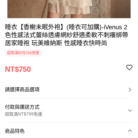
睡衣【香榭未眠外袍】(睡衣可加購)-iVenus 2
色性感法式蕾絲透膚網紗舒適柔軟不刺癢綁帶
居家睡袍 玩美維納斯 性感睡衣快時尚
超取滿NT$799免運
NT$750
請選擇商品選項
付款與運送方式
超取滿NT$799免運
付款方式
商品特色
信用卡一次付款