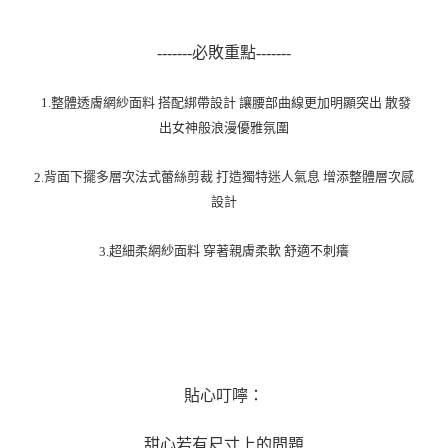
-------必敗重點-------
1.整體透膚網紗面料 搭配綁帶設計 讓腰部曲線更加明顯突出 散發
出女神般浪漫優雅氛圍
背面下擺多層次法式蕾絲剪裁 打造獨特迷人氣息 增添整體層次感
2.
設計
超細柔網紗面料 穿著親膚柔軟 舒適不刺癢
3.
貼心叮嚀：
甜心若有尺寸上的問題