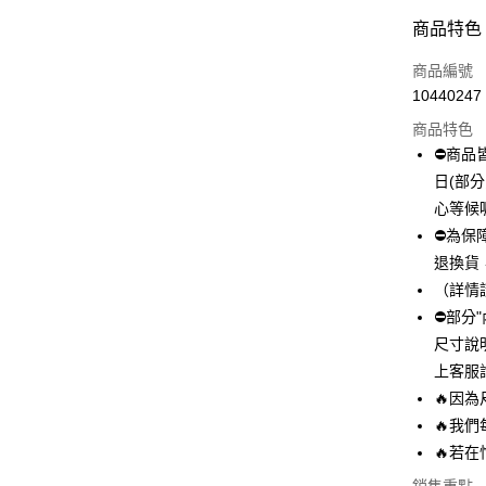
付款方式
商品特色
信用卡一
商品編號
10440247
超商取貨
商品特色
LINE Pay
⛔商品
日(部
Apple Pay
心等候
街口支付
⛔為保
退換貨
悠遊付
（詳情
全盈+PAY
⛔部分
尺寸說
AFTEE先
上客服
相關說明
【關於「A
🔥因
ATM付款
AFTEE
🔥我
便利好安
🔥若
１．簡單
２．便利
運送方式