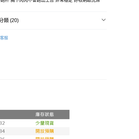
不跑杯 胸下肉肉不會跑出土台 非常穩定 好收納跟洗滌
核予不同之上限額度；若仍有額度不足之情形，本公司將視審查
用戶進行身份認證。
一人註冊多個帳號或使用他人資訊註冊。若發現惡意使用之情
科技股份有限公司將有權停止該用戶之使用額度並採取法律行
類 (20)
推薦
客服
戰衣｜ 款式分類↴
法式蕾絲內衣
戰衣｜ 款式分類↴
D罩杯up大尺碼天后
戰衣｜ 款式分類↴
無鋼圈內衣
戰衣｜ 款式分類↴
半罩平口/可拆肩帶內衣
戰衣｜ 款式分類↴
小A瞬間升級罩杯款式
戰衣｜ 款式分類↴
高脅邊/側邊包覆款
罩杯分類↴
【A】罩杯
罩杯分類↴
【B】罩杯
罩杯分類↴
【C】罩杯
罩杯分類↴
【D】罩杯