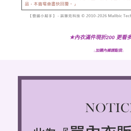
內衣滿件現折200 更看
★
↓加購內褲請點我↓