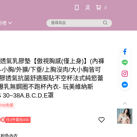
0
好禮
公分透氣乳膠墊【傲視胸感(僅上身)】(內褲
-小胸/外擴/下垂/上胸沒肉/大小胸皆可
乳膠透氣抗菌舒適服貼不空杯法式純慾蕾
爆乳無鋼圈不跑杯內衣- 玩美維納斯
 30~38A.B.C.D.E罩
799免運
90
任3件最低490
：粉色內衣