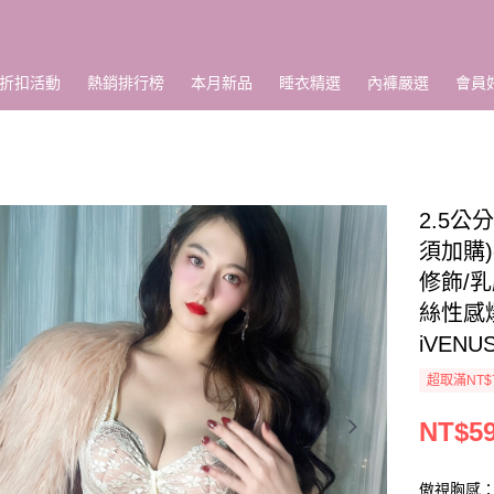
折扣活動
熱銷排行榜
本月新品
睡衣精選
內褲嚴選
會員
2.5
須加購)
修飾/
絲性感
iVENUS
超取滿NT$
NT$5
傲視胸感