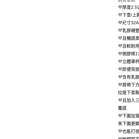
銷售重點
３．安心
💜厚度2
全家 取貨
【「AFT
💜下垂/
每筆NT$8
１．於結帳
💜尺寸3
付」結帳
付款後全
２．訂單
💜乳膠襯
３．收到繳
💜且觸感
每筆NT$8
／ATM／
💜且較耐
※ 請注意
萊爾富 取
絡購買商品
💜側膠條
先享後付
每筆NT$8
💜立體罩
※ 交易是
💜即便背
是否繳費成
付款後萊
付客戶支
💜含有乳
每筆NT$8
💜肩帶下
【注意事
7-11 取
１．透過由
拉提下垂
交易，需
每筆NT$8
💜且加入
求債權轉
覆感
２．關於
付款後7-1
https://aft
💜下圍加
每筆NT$8
３．未成
來下圍更
「AFTE
宅配
任。
💜也能打
４．使用「
每筆NT$8