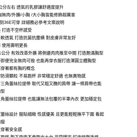
：先確認商品／服務後，再付款。
.5公分左右 透氣的乳膠讓舒適度提升
付款約3～4天到貨
EE先享後付」結帳流程】
上胸無肉/外擴/小胸 /大小胸皆能修飾超厲害
0，滿NT$799(含以上)免運費
方式選擇「AFTEE先享後付」後，將跳轉至「AFTEE先享後
2A到36E可穿 詳細務必參考文案說明
頁面，進行簡訊認證並確認金額後，即可完成結帳。
家取貨
成立數日內，您將收到繳費通知簡訊。
墊 打造不空杯感受
費通知簡訊後14天內，點擊此簡訊中的連結，可透過四大超商
柔軟透氣 打造抗菌抗塵螨 對皮膚非常友好
0，滿NT$799(含以上)免運費
網路銀行／等多元方式進行付款，方視為交易完成。
用 使用壽明更長
：結帳手續完成當下不需立刻繳費，但若您需要取消訂單，請聯
貨付款約3～4天到貨
的店家。未經商家同意取消之訂單仍視為有效，需透過AFTEE
11公分 有效改善外擴 將側邊肉肉推至中間 打造飽滿胸型
繳納相關費用。
0，滿NT$799(含以上)免運費
杯即便完全無肉可撥 也能再穿衣服打造渾圓立體胸型
否成功請以「AFTEE先享後付 」之結帳頁面顯示為準，若有關於
部穿著都有胸的概念
功／繳費後需取消欲退款等相關疑問，請聯繫「AFTEE先享後
爾富取貨
援中心」
https://netprotections.freshdesk.com/support/home
膠防滑顆粒 不易跑杯 非常穩定舒適 也無異物感
0，滿NT$799(含以上)免運費
方三角蕾絲拉提帶 取代又粗又醜的肩帶 讓一條肩帶也能
項】
貨付款約3～4天到貨
恩沛科技股份有限公司提供之「AFTEE先享後付」服務完成之
胸型
依本服務之必要範圍內提供個人資料，並將交易相關給付款項請
0，滿NT$799(含以上)免運費
三角蕾絲拉提帶 也能讓無法包覆的半罩內衣 更加穩定包
讓予恩沛科技股份有限公司。
個人資料處理事宜，請瀏覽以下網址：
1取貨
ee.tw/terms/#terms3
寬蕾絲設計 服貼細緻 性感優美 且更能輕輕撫平下圍 看起
0，滿NT$799(含以上)免運費
年的使用者請事先徵得法定代理人或監護人之同意方可使用
顯瘦
E先享後付」，若未經同意申辦者引起之損失，本公司不負相關責
造穿著安全感
AFTEE先享後付」時，將依據個別帳號之用戶狀況，依本公司
0，滿NT$799(含以上)免運費