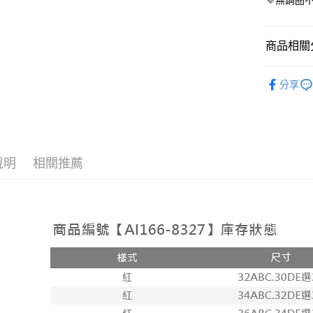
💜無鋼圈
即時審查
結果請求
５．嚴禁
形，恩沛
商品相關分
動。
人氣商品
分享
【內衣】♥
【內衣】♥
【內衣】♥
說明
相關推薦
【內衣】♥
【內衣】♥
【內衣】♥
【內衣】
【內衣】
【內衣】
【內衣】