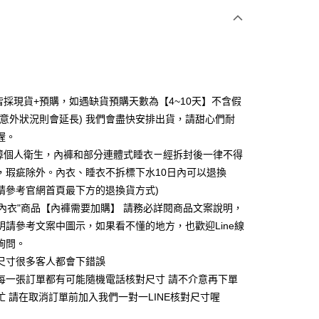
次付款
付款
皆採現貨+預購，如遇缺貨預購天數為【4~10天】不含假
分意外狀況則會延長) 我們會盡快安排出貨，請甜心們耐
喔。
障個人衛生，內褲和部分連體式睡衣ㄧ經拆封後一律不得
，瑕疵除外。內衣、睡衣不拆標下水10日內可以退換
請參考官網首頁最下方的退換貨方式)
"內衣"商品【內褲需要加購】 請務必詳閱商品文案說明，
明請參考文案中圖示，如果看不懂的地方，也歡迎Line線
享後付
詢問。
FTEE先享後付」】
為尺寸很多客人都會下錯誤
先享後付是「在收到商品之後才付款」的支付方式。 讓您購物簡單
們每一張訂單都有可能隨機電話核對尺寸 請不介意再下單
心！
在忙 請在取消訂單前加入我們一對一LINE核對尺寸喔
：不需註冊會員、不需綁卡、不需儲值。
：只要手機號碼，簡訊認證，即可結帳。