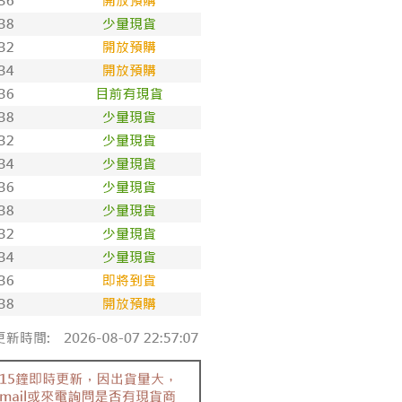
罩杯分類↴
【E】罩杯
圍32~44分類↴
32/70
圍32~44分類↴
34/75
圍32~44分類↴
36/80
圍32~44分類↴
38/85
選優惠專區++
女神嚴選內衣【任2件 折100 任3件 折
間升級大罩杯
女孩-大尺碼全系列↴
大尺碼內衣(36D以上)
品95折-週週上新品
🏝️盛夏新品