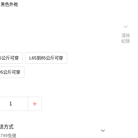
：黑色外袍
清除
紀錄
65公斤可穿
L65到85公斤可穿
到95公斤可穿
送方式
799免運