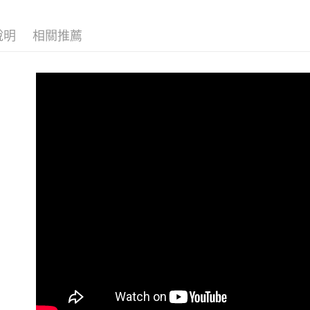
４．使用「
每筆NT$8
【睡衣】戰
即時審查
結果請求
說明
相關推薦
【睡衣】戰
５．嚴禁
形，恩沛
【睡衣】戰
動。
【睡衣】戰
😈情趣 
++多件任
🍨棉花糖
NEW 新