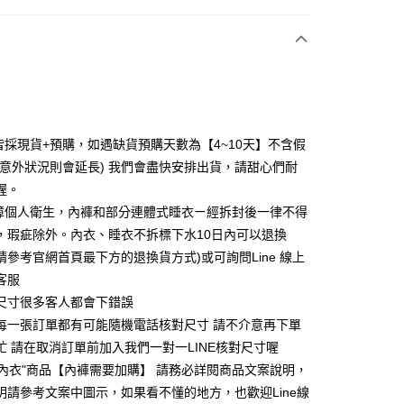
次付款
付款
皆採現貨+預購，如遇缺貨預購天數為【4~10天】不含假
分意外狀況則會延長) 我們會盡快安排出貨，請甜心們耐
喔。
障個人衛生，內褲和部分連體式睡衣ㄧ經拆封後一律不得
，瑕疵除外。內衣、睡衣不拆標下水10日內可以退換
請參考官網首頁最下方的退換貨方式)或可詢問Line 線上
客服
為尺寸很多客人都會下錯誤
享後付
們每一張訂單都有可能隨機電話核對尺寸 請不介意再下單
FTEE先享後付」】
在忙 請在取消訂單前加入我們一對一LINE核對尺寸喔
先享後付是「在收到商品之後才付款」的支付方式。 讓您購物簡單
"內衣"商品【內褲需要加購】 請務必詳閱商品文案說明，
心！
明請參考文案中圖示，如果看不懂的地方，也歡迎Line線
：不需註冊會員、不需綁卡、不需儲值。