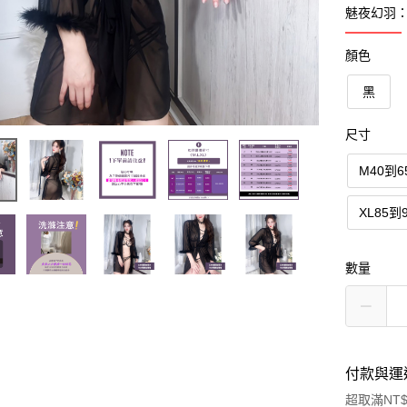
魅夜幻羽
顏色
黑
尺寸
M40到
XL85
數量
付款與運
超取滿NT$