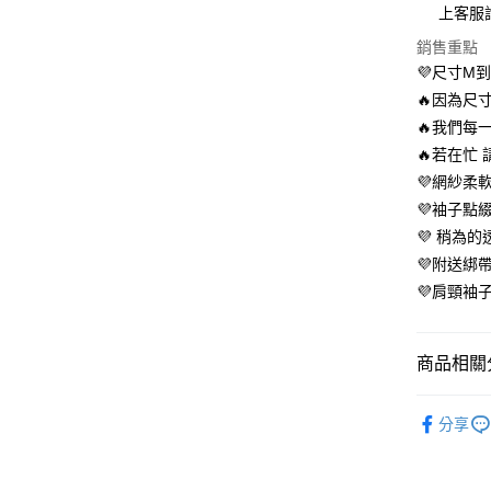
２．便利
上客服
運送方式
３．安心
銷售重點
全家 取貨
【「AFT
💜尺寸M
每筆NT$8
１．於結帳
🔥因為尺
付」結帳
付款後全
２．訂單
🔥我們每
３．收到繳
🔥若在忙
每筆NT$8
／ATM／
💜網紗柔
※ 請注意
萊爾富 取
絡購買商品
💜袖子點
先享後付
每筆NT$8
💜 稍為
※ 交易是
💜附送綁帶
是否繳費成
付款後萊
付客戶支
💜肩頸袖
每筆NT$8
【注意事
7-11 取
１．透過由
商品相關分
交易，需
每筆NT$8
求債權轉
２．關於
人氣商品
付款後7-1
https://aft
分享
每筆NT$8
【睡衣】戰
３．未成
「AFTE
宅配
【睡衣】戰
任。