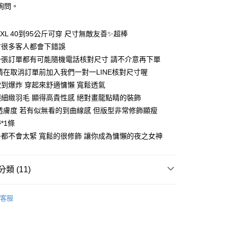
：只要手機號碼，簡訊認證，即可結帳。
詢問。
：先確認商品／服務後，再付款。
付款約3～4天到貨
EE先享後付」結帳流程】
到XL 40到95公斤可穿 尺寸無敵友善✨超棒
0，滿NT$799(含以上)免運費
方式選擇「AFTEE先享後付」後，將跳轉至「AFTEE先享後
寸很多客人都會下錯誤
頁面，進行簡訊認證並確認金額後，即可完成結帳。
家取貨
成立數日內，您將收到繳費通知簡訊。
一張訂單都有可能隨機電話核對尺寸 請不介意再下單
費通知簡訊後14天內，點擊此簡訊中的連結，可透過四大超商
 請在取消訂單前加入我們一對一LINE核對尺寸喔
0，滿NT$799(含以上)免運費
網路銀行／等多元方式進行付款，方視為交易完成。
軟到爆炸 穿起來舒適慵懶 寬鬆透氣
：結帳手續完成當下不需立刻繳費，但若您需要取消訂單，請聯
貨付款約3～4天到貨
的店家。未經商家同意取消之訂單仍視為有效，需透過AFTEE
綴細緻羽毛 顯得高貴性感 絕對畫龍點睛的裝飾
繳納相關費用。
0，滿NT$799(含以上)免運費
的透膚度 若有似無看的到曲線感 但版型非常修飾顯瘦
否成功請以「AFTEE先享後付 」之結帳頁面顯示為準，若有關於
*1條
功／繳費後需取消欲退款等相關疑問，請聯繫「AFTEE先享後
爾富取貨
援中心」
https://netprotections.freshdesk.com/support/home
子都不會太緊 寬鬆的很修飾 讓你成為慵懶的夜之女神
0，滿NT$799(含以上)免運費
項】
貨付款約3～4天到貨
恩沛科技股份有限公司提供之「AFTEE先享後付」服務完成之
類 (11)
依本服務之必要範圍內提供個人資料，並將交易相關給付款項請
0，滿NT$799(含以上)免運費
讓予恩沛科技股份有限公司。
個人資料處理事宜，請瀏覽以下網址：
推薦
1取貨
ee.tw/terms/#terms3
客服
0，滿NT$799(含以上)免運費
袍 ｜款式分類↴
年的使用者請事先徵得法定代理人或監護人之同意方可使用
M-XL 中大尺碼睡衣
E先享後付」，若未經同意申辦者引起之損失，本公司不負相關責
袍 ｜款式分類↴
薄紗系列