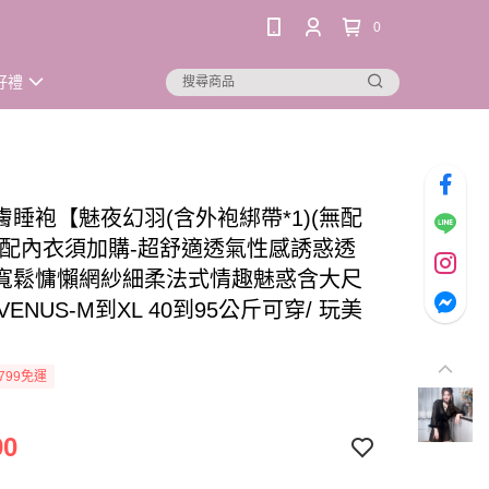
0
好禮
膚睡袍【魅夜幻羽(含外袍綁帶*1)(無配
搭配內衣須加購-超舒適透氣性感誘惑透
寬鬆慵懶網紗細柔法式情趣魅惑含大尺
VENUS-M到XL 40到95公斤可穿/ 玩美
799免運
90