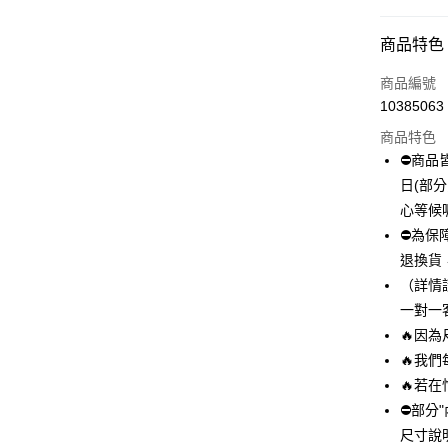
付款方式
商品特色
信用卡一
商品編號
10385063
超商取貨
商品特色
LINE Pay
⛔商品
日(部
Apple Pay
心等候
街口支付
⛔為保
退換貨
悠遊付
（詳情
全盈+PAY
一對一
🔥因
AFTEE先
🔥我
相關說明
【關於「A
🔥若
ATM付款
AFTEE
⛔部分
便利好安
尺寸說
１．簡單