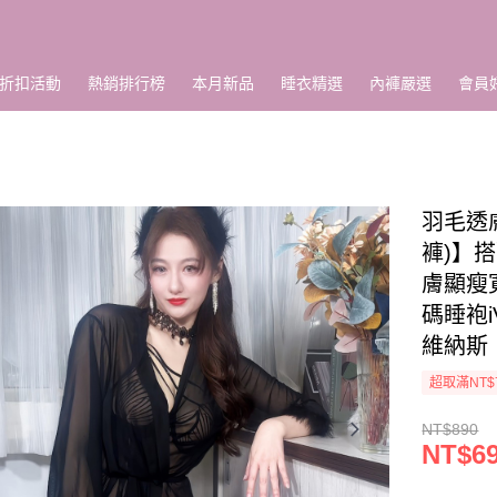
折扣活動
熱銷排行榜
本月新品
睡衣精選
內褲嚴選
會員
羽毛透
褲)】
膚顯瘦
碼睡袍i
維納斯
超取滿NT$
NT$890
NT$6