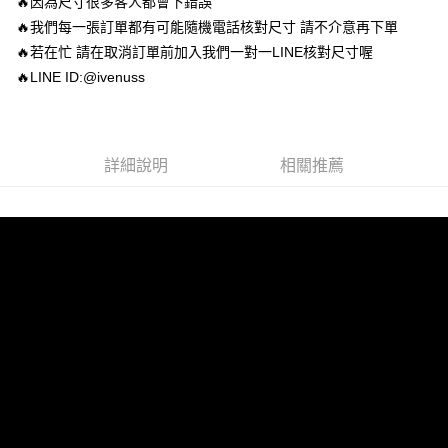
🔥因為尺寸很多客人都會下錯誤
宅配
「AFTEE先享後付」，若未經同意申辦者引起之損失，本公司不負相關責
🔥我們每一張訂單都有可能隨機電話核對尺寸 請不介意再下單
任。
每筆NT$80，滿NT$799(含以上)免運費
４．使用「AFTEE先享後付」時，將依據個別帳號之用戶狀況，依本公司即
🔥若在忙 請在取消訂單前加入我們一對一LINE核對尺寸喔
時審查核予不同之上限額度；若仍有額度不足之情形，本公司將視審查結果
🔥LINE ID:@ivenuss
請求用戶進行身份認證。
５．嚴禁一人註冊多個帳號或使用他人資訊註冊。若發現惡意使用之情形，
恩沛科技股份有限公司將有權停止該用戶之使用額度並採取法律行動。
詳細說明
相關推薦