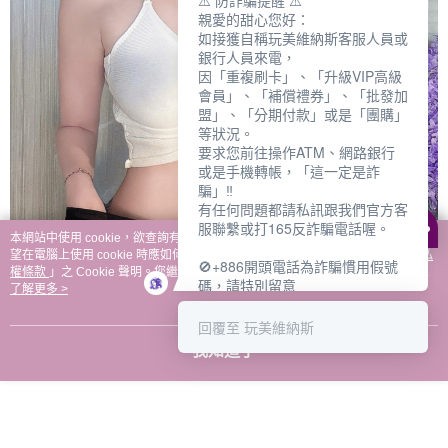
⚠️ 防詐騙提醒 ⚠️
親愛的甜心您好：
如接獲自稱玩美維納斯客服人員或
銀行人員來電，
因「重複刷卡」、「升級VIP高級
會員」、「補償禮券」、「批發加
盟」、「分期付款」或是「團購」
等狀況。
要求您前往操作ATM、網路銀行
或是手機轉帳，「這一定是詐
騙」‼️
有任何問題都請私訊跟我們官方客
服聯繫或打165反詐騙電話喔。
本網站中使用 cookie，欲查詢有關本網站使用 cookie 方式之詳情，及若您不希
望在電腦上使用 cookie 時應如何變更電腦的 cookie 設定，請參閱本網站「
隱私
🚫+886開頭電話為詐騙慣用假號
權條款
」之 Cookie 聲明。您繼續使用本網站即表示您同意本公司得按本網站使
碼，請特別留意
用條款之 Cookie 聲明使用 cookie。
了解更多 >
－－－－－－－－－－－－
如何聯繫玩美維納斯客服?
回覆至 玩美維納斯
💁‍♀️真人客服時間：
我知道了
📆週一至週五
⏰上午 8:30-下午17:30
可點擊下方對話框 "回覆 玩美維納
斯"