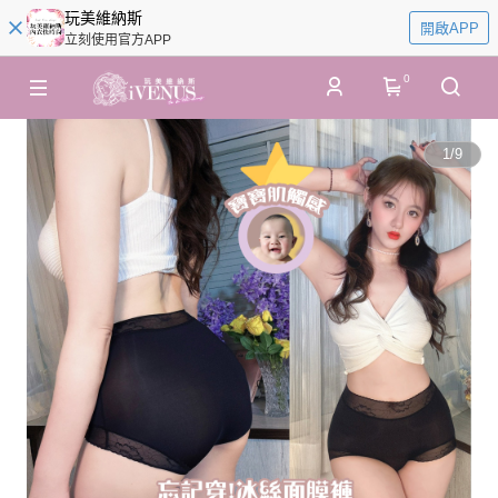
玩美維納斯
開啟APP
立刻使用官方APP
0
1
/
9