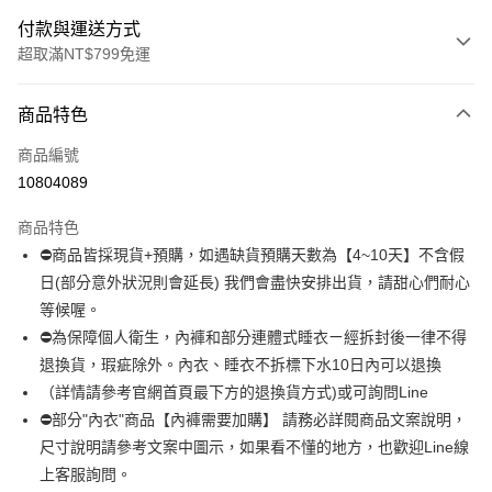
付款與運送方式
超取滿NT$799免運
付款方式
商品特色
信用卡一次付款
商品編號
超商取貨付款
10804089
LINE Pay
商品特色
Apple Pay
⛔商品皆採現貨+預購，如遇缺貨預購天數為【4~10天】不含假
日(部分意外狀況則會延長) 我們會盡快安排出貨，請甜心們耐心
街口支付
等候喔。
悠遊付
⛔為保障個人衛生，內褲和部分連體式睡衣ㄧ經拆封後一律不得
退換貨，瑕疵除外。內衣、睡衣不拆標下水10日內可以退換
全盈+PAY
（詳情請參考官網首頁最下方的退換貨方式)或可詢問Line
AFTEE先享後付
⛔部分"內衣"商品【內褲需要加購】 請務必詳閱商品文案說明，
相關說明
尺寸說明請參考文案中圖示，如果看不懂的地方，也歡迎Line線
【關於「AFTEE先享後付」】
上客服詢問。
ATM付款
AFTEE先享後付是「在收到商品之後才付款」的支付方式。 讓您購物簡單