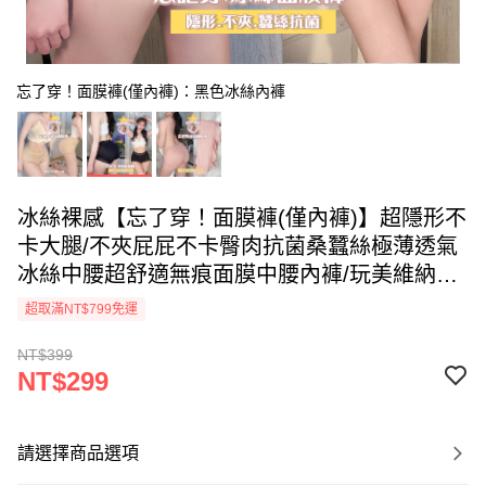
忘了穿！面膜褲(僅內褲)：黑色冰絲內褲
冰絲裸感【忘了穿！面膜褲(僅內褲)】超隱形不
卡大腿/不夾屁屁不卡臀肉抗菌桑蠶絲極薄透氣
冰絲中腰超舒適無痕面膜中腰內褲/玩美維納
斯/34-42吋臀圍可穿/iVENUS 性感內衣褲快時
超取滿NT$799免運
尚
NT$399
NT$299
請選擇商品選項