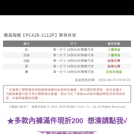
★
多款內褲滿件現折200 想湊請點我√