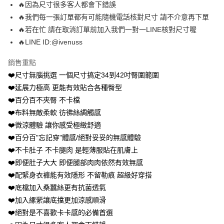
🔥因為尺寸很多客人都會下錯誤
便利好安心！
１．簡單：不需註冊會員、不需綁卡、不需儲值。
🔥我們每一張訂單都有可能隨機電話核對尺寸 請不介意再下單
運送方式
２．便利：只要手機號碼，簡訊認證，即可結帳。
🔥若在忙 請在取消訂單前加入我們一對一LINE核對尺寸喔
３．安心：先確認商品／服務後，再付款。
全家 取貨付款約3～4天到貨
🔥LINE ID:@ivenuss
每筆NT$80，滿NT$799(含以上)免運費
【「AFTEE先享後付」結帳流程】
１．於結帳方式選擇「AFTEE先享後付」後，將跳轉至「AFTEE先享後付」
銷售重點
付款後全家取貨
結帳頁面，進行簡訊認證並確認金額後，即可完成結帳。
❤️尺寸無腦挑選 一個尺寸搞定34到42吋臀圍範圍
２．訂單成立數日內，您將收到繳費通知簡訊。
每筆NT$80，滿NT$799(含以上)免運費
３．收到繳費通知簡訊後14天內，點擊此簡訊中的連結，可透過四大超商／
❤️延展力極高 更能有效貼合各種臀型
ATM／網路銀行／等多元方式進行付款，方視為交易完成。
萊爾富 取貨付款約3～4天到貨
❤️百分百不夾臀 不卡檔
※ 請注意：結帳手續完成當下不需立刻繳費，但若您需要取消訂單，請聯絡
❤️布料無敵柔軟 彷彿絲綢觸感
每筆NT$80，滿NT$799(含以上)免運費
購買商品的店家。未經商家同意取消之訂單仍視為有效，需透過AFTEE先享
後付繳納相關費用。
❤️微涼體驗 讓你感受極緻舒適
付款後萊爾富取貨
※ 交易是否成功請以「AFTEE先享後付 」之結帳頁面顯示為準，若有關於
❤️百分百"忘記穿"體感/絕對妥妥的無感體驗
是否繳費成功／繳費後需取消欲退款等相關疑問，請聯繫「AFTEE先享後付
每筆NT$80，滿NT$799(含以上)免運費
客戶支援中心」
https://netprotections.freshdesk.com/support/home
❤️不卡肚子 不卡腿肉 是輕薄服貼在肌膚上
❤️即便肚子大大 即便腿部肉肉依然有效無感
7-11 取貨付款約3～4天到貨
【注意事項】
❤️配緊身衣褲能有效隱形 不留勒痕 超級好穿搭
１．透過由恩沛科技股份有限公司提供之「AFTEE先享後付」服務完成之交
每筆NT$80，滿NT$799(含以上)免運費
易，需依本服務之必要範圍內提供個人資料，並將交易相關給付款項請求債
❤️底檔加入桑蠶絲更有抗菌透氣
權轉讓予恩沛科技股份有限公司。
付款後7-11取貨
❤️加入縲縈讓底擋更加涼感順滑
２．關於個人資料處理事宜，請瀏覽以下網址：
每筆NT$80，滿NT$799(含以上)免運費
❤️絕對是不喜歡卡卡感的必備首選
https://aftee.tw/terms/#terms3
３．未成年的使用者請事先徵得法定代理人或監護人之同意方可使用