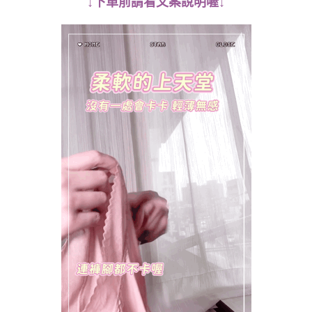
↓
下單前請看文案說明喔↓