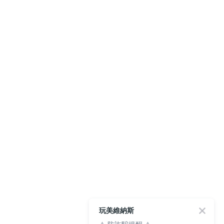
玩美維納斯