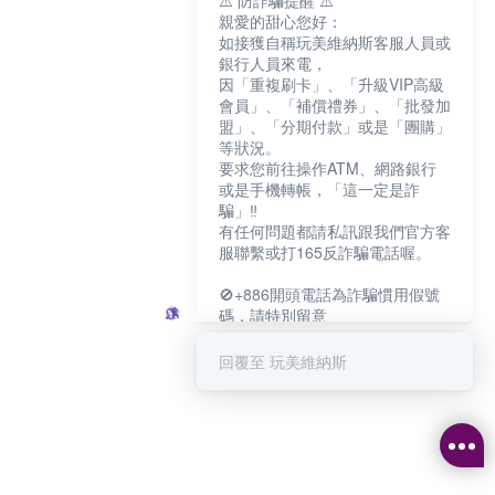
⚠️ 防詐騙提醒 ⚠️
親愛的甜心您好：
如接獲自稱玩美維納斯客服人員或
銀行人員來電，
因「重複刷卡」、「升級VIP高級
會員」、「補償禮券」、「批發加
盟」、「分期付款」或是「團購」
等狀況。
要求您前往操作ATM、網路銀行
或是手機轉帳，「這一定是詐
騙」‼️
有任何問題都請私訊跟我們官方客
服聯繫或打165反詐騙電話喔。
🚫+886開頭電話為詐騙慣用假號
碼，請特別留意
－－－－－－－－－－－－
如何聯繫玩美維納斯客服?
回覆至 玩美維納斯
💁‍♀️真人客服時間：
📆週一至週五
⏰上午 8:30-下午17:30
可點擊下方對話框 "回覆 玩美維納
斯"