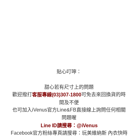
貼心叮嚀：
甜心若有尺寸上的問題
歡迎撥打
可免去來回換貨的時
客服專線(03)307-1800
間及不便
也可加入iVenus官方Line&FB直接線上詢問任何相關
問題喔
Line ID請搜尋：@iVenus
Facebook官方粉絲專頁請搜尋：玩美維納斯 內衣快時