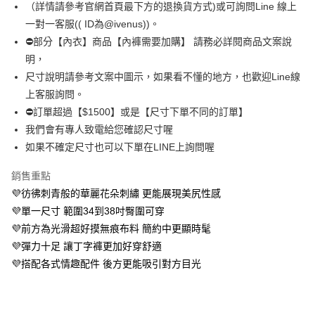
（詳情請參考官網首頁最下方的退換貨方式)或可詢問Line 線上
便利好安心！
１．簡單：不需註冊會員、不需綁卡、不需儲值。
一對一客服(( ID為@ivenus))。
運送方式
２．便利：只要手機號碼，簡訊認證，即可結帳。
⛔部分【內衣】商品【內褲需要加購】 請務必詳閱商品文案說
３．安心：先確認商品／服務後，再付款。
全家 取貨付款約3～4天到貨
明，
每筆NT$80，滿NT$799(含以上)免運費
【「AFTEE先享後付」結帳流程】
尺寸說明請參考文案中圖示，如果看不懂的地方，也歡迎Line線
１．於結帳方式選擇「AFTEE先享後付」後，將跳轉至「AFTEE先享後付」
上客服詢問。
付款後全家取貨
結帳頁面，進行簡訊認證並確認金額後，即可完成結帳。
２．訂單成立數日內，您將收到繳費通知簡訊。
⛔訂單超過【$1500】或是【尺寸下單不同的訂單】
每筆NT$80，滿NT$799(含以上)免運費
３．收到繳費通知簡訊後14天內，點擊此簡訊中的連結，可透過四大超商／
我們會有專人致電給您確認尺寸喔
ATM／網路銀行／等多元方式進行付款，方視為交易完成。
萊爾富 取貨付款約3～4天到貨
※ 請注意：結帳手續完成當下不需立刻繳費，但若您需要取消訂單，請聯絡
如果不確定尺寸也可以下單在LINE上詢問喔
每筆NT$80，滿NT$799(含以上)免運費
購買商品的店家。未經商家同意取消之訂單仍視為有效，需透過AFTEE先享
後付繳納相關費用。
銷售重點
付款後萊爾富取貨
※ 交易是否成功請以「AFTEE先享後付 」之結帳頁面顯示為準，若有關於
💜彷彿刺青般的華麗花朵刺繡 更能展現美尻性感
是否繳費成功／繳費後需取消欲退款等相關疑問，請聯繫「AFTEE先享後付
每筆NT$80，滿NT$799(含以上)免運費
客戶支援中心」
https://netprotections.freshdesk.com/support/home
💜單一尺寸 範圍34到38吋臀圍可穿
💜前方為光滑超好摸無痕布料 簡約中更顯時髦
7-11 取貨付款約3～4天到貨
【注意事項】
💜彈力十足 讓丁字褲更加好穿舒適
１．透過由恩沛科技股份有限公司提供之「AFTEE先享後付」服務完成之交
每筆NT$80，滿NT$799(含以上)免運費
易，需依本服務之必要範圍內提供個人資料，並將交易相關給付款項請求債
💜搭配各式情趣配件 後方更能吸引對方目光
權轉讓予恩沛科技股份有限公司。
付款後7-11取貨
２．關於個人資料處理事宜，請瀏覽以下網址：
每筆NT$80，滿NT$799(含以上)免運費
https://aftee.tw/terms/#terms3
３．未成年的使用者請事先徵得法定代理人或監護人之同意方可使用