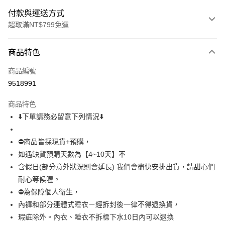
付款與運送方式
超取滿NT$799免運
付款方式
商品特色
信用卡一次付款
商品編號
超商取貨付款
9518991
LINE Pay
商品特色
Apple Pay
⬇️下單請務必留意下列情況⬇️
街口支付
⛔商品皆採現貨+預購，
悠遊付
如遇缺貨預購天數為【4~10天】不
含假日(部分意外狀況則會延長) 我們會盡快安排出貨，請甜心們
全盈+PAY
耐心等候喔。
AFTEE先享後付
⛔為保障個人衛生，
相關說明
內褲和部分連體式睡衣ㄧ經拆封後一律不得退換貨，
【關於「AFTEE先享後付」】
瑕疵除外。內衣、睡衣不拆標下水10日內可以退換
ATM付款
AFTEE先享後付是「在收到商品之後才付款」的支付方式。 讓您購物簡單