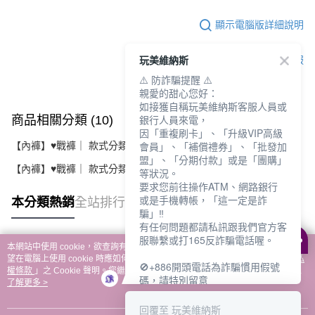
顯示電腦版詳細說明
玩美維納斯
客服
⚠️ 防詐騙提醒 ⚠️
親愛的甜心您好：
如接獲自稱玩美維納斯客服人員或
銀行人員來電，
商品相關分類 (10)
查看全部
因「重複刷卡」、「升級VIP高級
會員」、「補償禮券」、「批發加
【內褲】♥戰褲｜ 款式分類↴
法式歐單蕾絲
盟」、「分期付款」或是「團購」
【內褲】♥戰褲｜ 款式分類↴
無痕內褲
等狀況。
要求您前往操作ATM、網路銀行
或是手機轉帳，「這一定是詐
本分類熱銷
全站排行
騙」‼️
有任何問題都請私訊跟我們官方客
服聯繫或打165反詐騙電話喔。
本網站中使用 cookie，欲查詢有關本網站使用 cookie 方式之詳情，及若您不希
熱門標籤
望在電腦上使用 cookie 時應如何變更電腦的 cookie 設定，請參閱本網站「
隱私
🚫+886開頭電話為詐騙慣用假號
權條款
」之 Cookie 聲明。您繼續使用本網站即表示您同意本公司得按本網站使
碼，請特別留意
用條款之 Cookie 聲明使用 cookie。
了解更多 >
－－－－－－－－－－－－
如何聯繫玩美維納斯客服?
回覆至 玩美維納斯