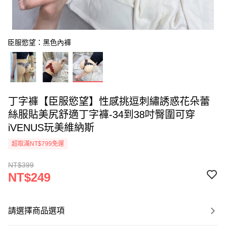
臣服慾望：黑色內褲
丁字褲【臣服慾望】性感挑逗刺繡誘惑花朵蕾
絲服貼美尻舒適丁字褲-34到38吋臀圍可穿
iVENUS玩美維納斯
超取滿NT$799免運
NT$399
NT$249
請選擇商品選項