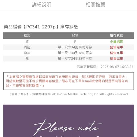
宅配
「AFTEE先享後付」，若未經同意申辦者引起之損失，本公司不負相關責
詳細說明
相關推薦
任。
每筆NT$80，滿NT$799(含以上)免運費
４．使用「AFTEE先享後付」時，將依據個別帳號之用戶狀況，依本公司即
時審查核予不同之上限額度；若仍有額度不足之情形，本公司將視審查結果
請求用戶進行身份認證。
５．嚴禁一人註冊多個帳號或使用他人資訊註冊。若發現惡意使用之情形，
恩沛科技股份有限公司將有權停止該用戶之使用額度並採取法律行動。