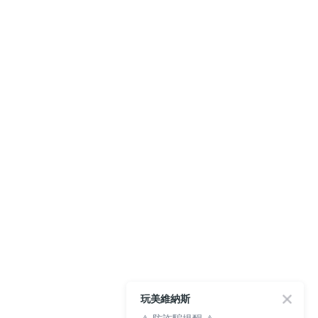
玩美維納斯