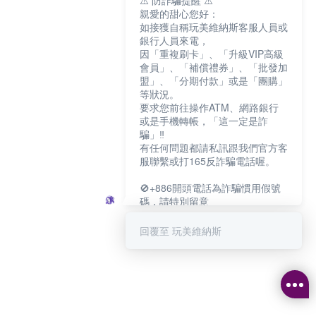
⚠️ 防詐騙提醒 ⚠️
親愛的甜心您好：
如接獲自稱玩美維納斯客服人員或
銀行人員來電，
因「重複刷卡」、「升級VIP高級
會員」、「補償禮券」、「批發加
盟」、「分期付款」或是「團購」
等狀況。
要求您前往操作ATM、網路銀行
或是手機轉帳，「這一定是詐
騙」‼️
有任何問題都請私訊跟我們官方客
服聯繫或打165反詐騙電話喔。
🚫+886開頭電話為詐騙慣用假號
碼，請特別留意
－－－－－－－－－－－－
如何聯繫玩美維納斯客服?
回覆至 玩美維納斯
💁‍♀️真人客服時間：
📆週一至週五
⏰上午 8:30-下午17:30
可點擊下方對話框 "回覆 玩美維納
斯"