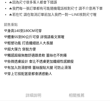
🔥因為尺寸很多客人都會下錯誤
便利好安心！
１．簡單：不需註冊會員、不需綁卡、不需儲值。
🔥我們每一張訂單都有可能隨機電話核對尺寸 請不介意再下單
運送方式
２．便利：只要手機號碼，簡訊認證，即可結帳。
🔥若在忙 請在取消訂單前加入我們一對一LINE核對尺寸喔
３．安心：先確認商品／服務後，再付款。
全家 取貨付款約3～4天到貨
每筆NT$80，滿NT$799(含以上)免運費
銷售重點
【「AFTEE先享後付」結帳流程】
１．於結帳方式選擇「AFTEE先享後付」後，將跳轉至「AFTEE先享後付」
💜身高140到180CM可穿
付款後全家取貨
結帳頁面，進行簡訊認證並確認金額後，即可完成結帳。
💜體重55到90公斤可穿 詳情請看文案喔
２．訂單成立數日內，您將收到繳費通知簡訊。
每筆NT$80，滿NT$799(含以上)免運費
３．收到繳費通知簡訊後14天內，點擊此簡訊中的連結，可透過四大超商／
💜輕塑功能 打造纖細迷人大長腿
ATM／網路銀行／等多元方式進行付款，方視為交易完成。
萊爾富 取貨付款約3～4天到貨
💜超大彈力 穿脫方便
※ 請注意：結帳手續完成當下不需立刻繳費，但若您需要取消訂單，請聯絡
💜觸感超級無敵舒適跟柔軟 蕾絲也不刺癢
每筆NT$80，滿NT$799(含以上)免運費
購買商品的店家。未經商家同意取消之訂單仍視為有效，需透過AFTEE先享
後付繳納相關費用。
💜些微透膚設計 會比不透膚更加纖細性感顯瘦
付款後萊爾富取貨
※ 交易是否成功請以「AFTEE先享後付 」之結帳頁面顯示為準，若有關於
💜有加入防滑膠條 蕾絲服貼大腿 可防止滑落
是否繳費成功／繳費後需取消欲退款等相關疑問，請聯繫「AFTEE先享後付
每筆NT$80，滿NT$799(含以上)免運費
客戶支援中心」
https://netprotections.freshdesk.com/support/home
💜穿上它搭配甚麼都會誘惑動人
7-11 取貨付款約3～4天到貨
【注意事項】
１．透過由恩沛科技股份有限公司提供之「AFTEE先享後付」服務完成之交
每筆NT$80，滿NT$799(含以上)免運費
易，需依本服務之必要範圍內提供個人資料，並將交易相關給付款項請求債
詳細說明
相關推薦
權轉讓予恩沛科技股份有限公司。
付款後7-11取貨
２．關於個人資料處理事宜，請瀏覽以下網址：
每筆NT$80，滿NT$799(含以上)免運費
https://aftee.tw/terms/#terms3
３．未成年的使用者請事先徵得法定代理人或監護人之同意方可使用