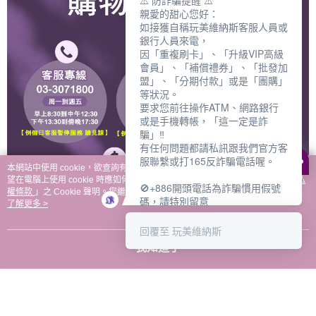
⚠️ 防詐騙提醒 ⚠️
親愛的甜心您好：
如接獲自稱玩美維納斯客服人員或
銀行人員來電，
因「重複刷卡」、「升級VIP高級
會員」、「補償禮券」、「批發加
盟」、「分期付款」或是「團購」
等狀況。
要求您前往操作ATM、網路銀行
或是手機轉帳，「這一定是詐
騙」‼️
有任何問題都請私訊跟我們官方客
服聯繫或打165反詐騙電話喔。
本網站中使用 cookie，欲查詢有關本網站使用 cookie 方式之詳情，及若您不希
望在電腦上使用 cookie 時應如何變更電腦的 cookie 設定，請參閱本網站「
隱私
🚫+886開頭電話為詐騙慣用假號
權條款
」之 Cookie 聲明。您繼續使用本網站即表示您同意本公司得按本網站使
碼，請特別留意
用條款之 Cookie 聲明使用 cookie。
了解更多 >
－－－－－－－－－－－－
如何聯繫玩美維納斯客服?
回覆至 玩美維納斯
💁‍♀️真人客服時間：
我知道了
📆週一至週五
⏰上午 8:30-下午17:30
可點擊下方對話框 "回覆 玩美維納
斯"