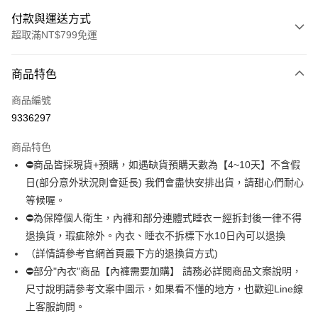
付款與運送方式
超取滿NT$799免運
付款方式
商品特色
信用卡一次付款
商品編號
超商取貨付款
9336297
LINE Pay
商品特色
Apple Pay
⛔商品皆採現貨+預購，如遇缺貨預購天數為【4~10天】不含假
日(部分意外狀況則會延長) 我們會盡快安排出貨，請甜心們耐心
街口支付
等候喔。
悠遊付
⛔為保障個人衛生，內褲和部分連體式睡衣ㄧ經拆封後一律不得
退換貨，瑕疵除外。內衣、睡衣不拆標下水10日內可以退換
全盈+PAY
（詳情請參考官網首頁最下方的退換貨方式)
AFTEE先享後付
⛔部分"內衣"商品【內褲需要加購】 請務必詳閱商品文案說明，
相關說明
尺寸說明請參考文案中圖示，如果看不懂的地方，也歡迎Line線
【關於「AFTEE先享後付」】
上客服詢問。
ATM付款
AFTEE先享後付是「在收到商品之後才付款」的支付方式。 讓您購物簡單