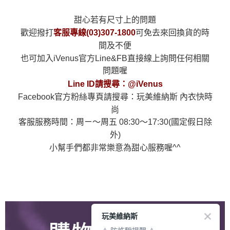
甜心若有尺寸上的問題
歡迎撥打
可免去來回換貨的時
客服專線(03)307-1800
間及不便
也可加入iVenus官方Line&FB直接線上詢問任何相關
問題喔
Line ID請搜尋：@iVenus
Facebook官方粉絲專頁請搜尋：玩美維納斯 內衣快時
尚
客服服務時間：周ㄧ～周五 08:30～17:30(國定假日除
外)
小幫手們都非常樂意為甜心服務喔^^
玩美維納斯