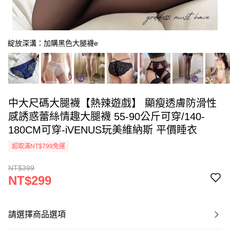
綻放深溝：加購黑色大腿襪e
中大尺碼大腿襪【熱辣遊戲】 顯瘦透膚防滑性
感誘惑蕾絲情趣大腿襪 55-90公斤可穿/140-
180CM可穿-iVENUS玩美維納斯 平價睡衣
超取滿NT$799免運
NT$399
NT$299
請選擇商品選項