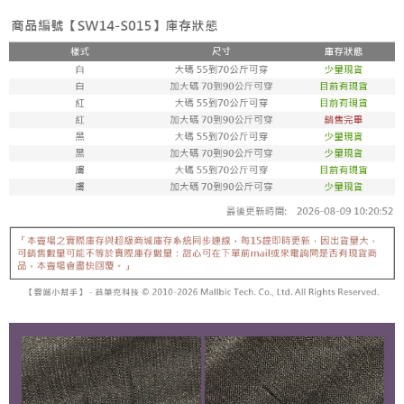
宅配
「AFTEE先享後付」，若未經同意申辦者引起之損失，本公司不負相關責
任。
每筆NT$80，滿NT$799(含以上)免運費
４．使用「AFTEE先享後付」時，將依據個別帳號之用戶狀況，依本公司即
時審查核予不同之上限額度；若仍有額度不足之情形，本公司將視審查結果
請求用戶進行身份認證。
５．嚴禁一人註冊多個帳號或使用他人資訊註冊。若發現惡意使用之情形，
恩沛科技股份有限公司將有權停止該用戶之使用額度並採取法律行動。