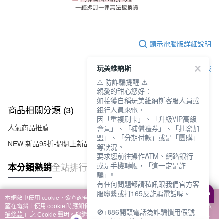
顯示電腦版詳細說明
玩美維納斯
客服
⚠️ 防詐騙提醒 ⚠️
親愛的甜心您好：
如接獲自稱玩美維納斯客服人員或
銀行人員來電，
商品相關分類 (3)
查看全部
因「重複刷卡」、「升級VIP高級
會員」、「補償禮券」、「批發加
人氣商品推薦
盟」、「分期付款」或是「團購」
NEW 新品95折-週週上新品
🏝️盛夏新品
等狀況。
要求您前往操作ATM、網路銀行
或是手機轉帳，「這一定是詐
本分類熱銷
全站排行
騙」‼️
有任何問題都請私訊跟我們官方客
服聯繫或打165反詐騙電話喔。
本網站中使用 cookie，欲查詢有關本網站使用 cookie 方式之詳情，及若您不希
熱門標籤
望在電腦上使用 cookie 時應如何變更電腦的 cookie 設定，請參閱本網站「
隱私
🚫+886開頭電話為詐騙慣用假號
權條款
」之 Cookie 聲明。您繼續使用本網站即表示您同意本公司得按本網站使