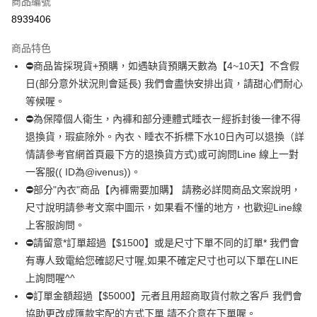
商品編號
超商取貨付款
8939406
LINE Pay
商品特色
Apple Pay
⛔商品皆採現貨+預購，如遇缺貨預購天數為【4~10天】不含假
日(部分意外狀況則會延長) 我們會盡快安排出貨，請甜心們耐心
街口支付
等候喔。
悠遊付
⛔為保障個人衛生，內褲和部分連體式睡衣ㄧ經拆封後一律不得
退換貨，瑕疵除外。內衣、睡衣不拆標下水10日內可以退換（詳
全盈+PAY
情請參考官網首頁最下方的退換貨方式)或可詢問Line 線上一對
AFTEE先享後付
一客服(( ID為@ivenus))。
相關說明
⛔部分"內衣"商品【內褲需要加購】 請務必詳閱商品文案說明，
【關於「AFTEE先享後付」】
尺寸說明請參考文案中圖示，如果看不懂的地方，也歡迎Line線
ATM付款
AFTEE先享後付是「在收到商品之後才付款」的支付方式。 讓您購物簡單
上客服詢問。
便利好安心！
１．簡單：不需註冊會員、不需綁卡、不需儲值。
⛔請留意*訂單超過【$1500】或是尺寸下單不同的訂單* 我們會
運送方式
２．便利：只要手機號碼，簡訊認證，即可結帳。
有專人致電給您確認尺寸喔,如果不確定尺寸也可以下單在LINE
３．安心：先確認商品／服務後，再付款。
全家 取貨付款約3～4天到貨
上詢問喔^^
每筆NT$80，滿NT$799(含以上)免運費
【「AFTEE先享後付」結帳流程】
⛔訂單金額超過【$5000】元者且用超商取貨付款之客戶 我們會
１．於結帳方式選擇「AFTEE先享後付」後，將跳轉至「AFTEE先享後付」
協助更改成匯款宅配的方式下單 請不介意在下單喔。
付款後全家取貨
結帳頁面，進行簡訊認證並確認金額後，即可完成結帳。