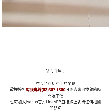
貼心叮嚀：
甜心若有尺寸上的問題
歡迎撥打
可免去來回換貨的時
客服專線(03)307-1800
間及不便
也可加入iVenus官方Line&FB直接線上詢問任何相關
問題喔