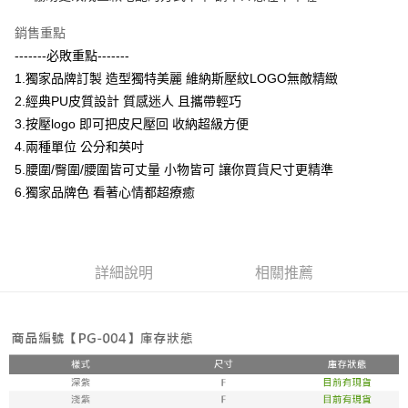
２．訂單成立數日內，您將收到繳費通知簡訊。
每筆NT$80，滿NT$799(含以上)免運費
３．收到繳費通知簡訊後14天內，點擊此簡訊中的連結，可透過四大超商／
銷售重點
ATM／網路銀行／等多元方式進行付款，方視為交易完成。
萊爾富 取貨付款約3～4天到貨
-------必敗重點-------
※ 請注意：結帳手續完成當下不需立刻繳費，但若您需要取消訂單，請聯絡
1.獨家品牌訂製 造型獨特美麗 維納斯壓紋LOGO無敵精緻
每筆NT$80，滿NT$799(含以上)免運費
購買商品的店家。未經商家同意取消之訂單仍視為有效，需透過AFTEE先享
後付繳納相關費用。
2.經典PU皮質設計 質感迷人 且攜帶輕巧
付款後萊爾富取貨
※ 交易是否成功請以「AFTEE先享後付 」之結帳頁面顯示為準，若有關於
3.按壓logo 即可把皮尺壓回 收納超級方便
是否繳費成功／繳費後需取消欲退款等相關疑問，請聯繫「AFTEE先享後付
每筆NT$80，滿NT$799(含以上)免運費
客戶支援中心」
https://netprotections.freshdesk.com/support/home
4.兩種單位 公分和英吋
5.腰圍/臀圍/腰圍皆可丈量 小物皆可 讓你買貨尺寸更精準
7-11 取貨付款約3～4天到貨
【注意事項】
6.獨家品牌色 看著心情都超療癒
１．透過由恩沛科技股份有限公司提供之「AFTEE先享後付」服務完成之交
每筆NT$80，滿NT$799(含以上)免運費
易，需依本服務之必要範圍內提供個人資料，並將交易相關給付款項請求債
權轉讓予恩沛科技股份有限公司。
付款後7-11取貨
２．關於個人資料處理事宜，請瀏覽以下網址：
每筆NT$80，滿NT$799(含以上)免運費
https://aftee.tw/terms/#terms3
詳細說明
相關推薦
３．未成年的使用者請事先徵得法定代理人或監護人之同意方可使用
宅配
「AFTEE先享後付」，若未經同意申辦者引起之損失，本公司不負相關責
任。
每筆NT$80，滿NT$799(含以上)免運費
４．使用「AFTEE先享後付」時，將依據個別帳號之用戶狀況，依本公司即
時審查核予不同之上限額度；若仍有額度不足之情形，本公司將視審查結果
請求用戶進行身份認證。
５．嚴禁一人註冊多個帳號或使用他人資訊註冊。若發現惡意使用之情形，
恩沛科技股份有限公司將有權停止該用戶之使用額度並採取法律行動。