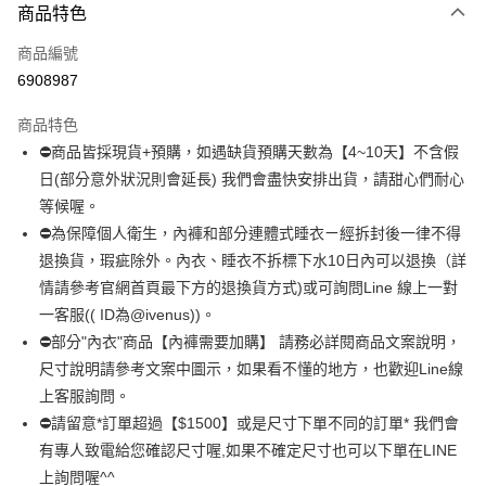
商品特色
信用卡一次付款
商品編號
超商取貨付款
6908987
LINE Pay
商品特色
Apple Pay
⛔商品皆採現貨+預購，如遇缺貨預購天數為【4~10天】不含假
日(部分意外狀況則會延長) 我們會盡快安排出貨，請甜心們耐心
街口支付
等候喔。
悠遊付
⛔為保障個人衛生，內褲和部分連體式睡衣ㄧ經拆封後一律不得
退換貨，瑕疵除外。內衣、睡衣不拆標下水10日內可以退換（詳
全盈+PAY
情請參考官網首頁最下方的退換貨方式)或可詢問Line 線上一對
AFTEE先享後付
一客服(( ID為@ivenus))。
相關說明
⛔部分"內衣"商品【內褲需要加購】 請務必詳閱商品文案說明，
【關於「AFTEE先享後付」】
尺寸說明請參考文案中圖示，如果看不懂的地方，也歡迎Line線
ATM付款
AFTEE先享後付是「在收到商品之後才付款」的支付方式。 讓您購物簡單
上客服詢問。
便利好安心！
１．簡單：不需註冊會員、不需綁卡、不需儲值。
⛔請留意*訂單超過【$1500】或是尺寸下單不同的訂單* 我們會
運送方式
２．便利：只要手機號碼，簡訊認證，即可結帳。
有專人致電給您確認尺寸喔,如果不確定尺寸也可以下單在LINE
３．安心：先確認商品／服務後，再付款。
全家 取貨付款約3～4天到貨
上詢問喔^^