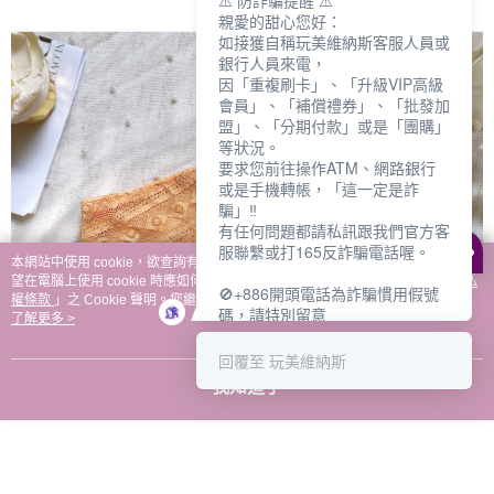
⚠️ 防詐騙提醒 ⚠️
親愛的甜心您好：
如接獲自稱玩美維納斯客服人員或
銀行人員來電，
因「重複刷卡」、「升級VIP高級
會員」、「補償禮券」、「批發加
盟」、「分期付款」或是「團購」
等狀況。
要求您前往操作ATM、網路銀行
或是手機轉帳，「這一定是詐
騙」‼️
有任何問題都請私訊跟我們官方客
服聯繫或打165反詐騙電話喔。
本網站中使用 cookie，欲查詢有關本網站使用 cookie 方式之詳情，及若您不希
望在電腦上使用 cookie 時應如何變更電腦的 cookie 設定，請參閱本網站「
隱私
🚫+886開頭電話為詐騙慣用假號
權條款
」之 Cookie 聲明。您繼續使用本網站即表示您同意本公司得按本網站使
碼，請特別留意
用條款之 Cookie 聲明使用 cookie。
了解更多 >
－－－－－－－－－－－－
如何聯繫玩美維納斯客服?
回覆至 玩美維納斯
💁‍♀️真人客服時間：
我知道了
📆週一至週五
⏰上午 8:30-下午17:30
可點擊下方對話框 "回覆 玩美維納
斯"