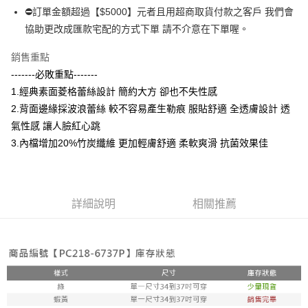
每筆NT$80，滿NT$799(含以上)免運費
【「AFTEE先享後付」結帳流程】
⛔訂單金額超過【$5000】元者且用超商取貨付款之客戶 我們會
１．於結帳方式選擇「AFTEE先享後付」後，將跳轉至「AFTEE先享後付」
協助更改成匯款宅配的方式下單 請不介意在下單喔。
付款後全家取貨
結帳頁面，進行簡訊認證並確認金額後，即可完成結帳。
２．訂單成立數日內，您將收到繳費通知簡訊。
每筆NT$80，滿NT$799(含以上)免運費
３．收到繳費通知簡訊後14天內，點擊此簡訊中的連結，可透過四大超商／
銷售重點
ATM／網路銀行／等多元方式進行付款，方視為交易完成。
萊爾富 取貨付款約3～4天到貨
-------必敗重點-------
※ 請注意：結帳手續完成當下不需立刻繳費，但若您需要取消訂單，請聯絡
1.經典素面菱格蕾絲設計 簡約大方 卻也不失性感
每筆NT$80，滿NT$799(含以上)免運費
購買商品的店家。未經商家同意取消之訂單仍視為有效，需透過AFTEE先享
後付繳納相關費用。
2.背面邊緣採波浪蕾絲 較不容易產生勒痕 服貼舒適 全透膚設計 透
付款後萊爾富取貨
※ 交易是否成功請以「AFTEE先享後付 」之結帳頁面顯示為準，若有關於
氣性感 讓人臉紅心跳
是否繳費成功／繳費後需取消欲退款等相關疑問，請聯繫「AFTEE先享後付
每筆NT$80，滿NT$799(含以上)免運費
客戶支援中心」
https://netprotections.freshdesk.com/support/home
3.內檔增加20%竹炭纖維 更加輕膚舒適 柔軟爽滑 抗菌效果佳
7-11 取貨付款約3～4天到貨
【注意事項】
１．透過由恩沛科技股份有限公司提供之「AFTEE先享後付」服務完成之交
每筆NT$80，滿NT$799(含以上)免運費
易，需依本服務之必要範圍內提供個人資料，並將交易相關給付款項請求債
詳細說明
相關推薦
權轉讓予恩沛科技股份有限公司。
付款後7-11取貨
２．關於個人資料處理事宜，請瀏覽以下網址：
每筆NT$80，滿NT$799(含以上)免運費
https://aftee.tw/terms/#terms3
３．未成年的使用者請事先徵得法定代理人或監護人之同意方可使用
宅配
「AFTEE先享後付」，若未經同意申辦者引起之損失，本公司不負相關責
任。
每筆NT$80，滿NT$799(含以上)免運費
４．使用「AFTEE先享後付」時，將依據個別帳號之用戶狀況，依本公司即
時審查核予不同之上限額度；若仍有額度不足之情形，本公司將視審查結果
請求用戶進行身份認證。