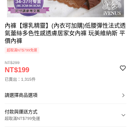
內褲【爆乳精靈】(內衣可加購)低腰彈性法式透
氣蕾絲多色性感透膚居家女內褲 玩美維納斯 平
價內褲
超取滿NT$799免運
NT$299
NT$199
已賣出：1,315件
請選擇商品選項
付款與運送方式
超取滿NT$799免運
付款方式