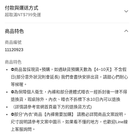
付款與運送方式
超取滿NT$799免運
付款方式
商品特色
信用卡一次付款
商品編號
超商取貨付款
11120923
LINE Pay
商品特色
Apple Pay
⛔商品皆採現貨+預購，如遇缺貨預購天數為【4~10天】不含假
日(部分意外狀況則會延長) 我們會盡快安排出貨，請甜心們耐心
街口支付
等候喔。
悠遊付
⛔為保障個人衛生，內褲和部分連體式睡衣ㄧ經拆封後一律不得
退換貨，瑕疵除外。內衣、睡衣不拆標下水10日內可以退換
全盈+PAY
（詳情請參考官網首頁最下方的退換貨方式)
AFTEE先享後付
⛔部分"內衣"商品【內褲需要加購】 請務必詳閱商品文案說明，
相關說明
尺寸說明請參考文案中圖示，如果看不懂的地方，也歡迎Line線
【關於「AFTEE先享後付」】
上客服詢問。
ATM付款
AFTEE先享後付是「在收到商品之後才付款」的支付方式。 讓您購物簡單