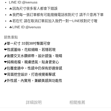
LINE ID:@ivenuss
便利好安心！
１．簡單：不需註冊會員、不需綁卡、不需儲值。
🔥因為尺寸很多客人都會下錯誤
運送方式
２．便利：只要手機號碼，簡訊認證，即可結帳。
🔥我們每一張訂單都有可能隨機電話核對尺寸 請不介意再下單
３．安心：先確認商品／服務後，再付款。
全家 取貨付款約3～4天到貨
🔥若在忙 請在取消訂單前加入我們一對一LINE核對尺寸喔
每筆NT$80，滿NT$799(含以上)免運費
【「AFTEE先享後付」結帳流程】
🔥LINE ID:@ivenuss
１．於結帳方式選擇「AFTEE先享後付」後，將跳轉至「AFTEE先享後付」
付款後全家取貨
結帳頁面，進行簡訊認證並確認金額後，即可完成結帳。
銷售重點
２．訂單成立數日內，您將收到繳費通知簡訊。
每筆NT$80，滿NT$799(含以上)免運費
３．收到繳費通知簡訊後14天內，點擊此簡訊中的連結，可透過四大超商／
🌶️單一尺寸 33到38吋臀圍可穿
ATM／網路銀行／等多元方式進行付款，方視為交易完成。
萊爾富 取貨付款約3～4天到貨
❤︎性感蕾絲，花紋細緻、若隱若現
※ 請注意：結帳手續完成當下不需立刻繳費，但若您需要取消訂單，請聯絡
🌶️後腰交叉水鑽綁帶，設計感強、吸睛
每筆NT$80，滿NT$799(含以上)免運費
購買商品的店家。未經商家同意取消之訂單仍視為有效，需透過AFTEE先享
後付繳納相關費用。
❤︎純棉底檔，親膚透氣，貼身更安心
付款後萊爾富取貨
※ 交易是否成功請以「AFTEE先享後付 」之結帳頁面顯示為準，若有關於
🌶️包覆度適中，性感中仍保有舒適穿感
是否繳費成功／繳費後需取消欲退款等相關疑問，請聯繫「AFTEE先享後付
每筆NT$80，滿NT$799(含以上)免運費
客戶支援中心」
https://netprotections.freshdesk.com/support/home
❤︎背面挖空設計，打造視覺衝擊感
🌶️外性感、內實用，兼顧美感與功能性
7-11 取貨付款約3～4天到貨
【注意事項】
１．透過由恩沛科技股份有限公司提供之「AFTEE先享後付」服務完成之交
每筆NT$80，滿NT$799(含以上)免運費
易，需依本服務之必要範圍內提供個人資料，並將交易相關給付款項請求債
權轉讓予恩沛科技股份有限公司。
付款後7-11取貨
２．關於個人資料處理事宜，請瀏覽以下網址：
詳細說明
相關推薦
每筆NT$80，滿NT$799(含以上)免運費
https://aftee.tw/terms/#terms3
３．未成年的使用者請事先徵得法定代理人或監護人之同意方可使用