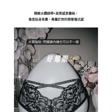
精緻水鑽綁帶×高質感黑蕾絲，
像是貼身珠寶，專屬於妳的微奢儀式感