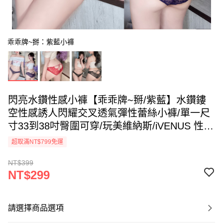
乖乖牌~掰：紫藍小褲
閃亮水鑽性感小褲【乖乖牌~掰/紫藍】水鑽鏤
空性感誘人閃耀交叉透氣彈性蕾絲小褲/單一尺
寸33到38吋臀圍可穿/玩美維納斯/iVENUS 性感
內衣褲快時尚
超取滿NT$799免運
NT$399
NT$299
請選擇商品選項