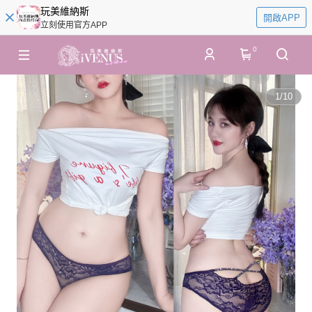
玩美維納斯
開啟APP
立刻使用官方APP
0
1
/
10