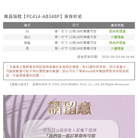
宅配
「AFTEE先享後付」，若未經同意申辦者引起之損失，本公司不負相關責
任。
每筆NT$80，滿NT$799(含以上)免運費
４．使用「AFTEE先享後付」時，將依據個別帳號之用戶狀況，依本公司即
時審查核予不同之上限額度；若仍有額度不足之情形，本公司將視審查結果
請求用戶進行身份認證。
５．嚴禁一人註冊多個帳號或使用他人資訊註冊。若發現惡意使用之情形，
恩沛科技股份有限公司將有權停止該用戶之使用額度並採取法律行動。