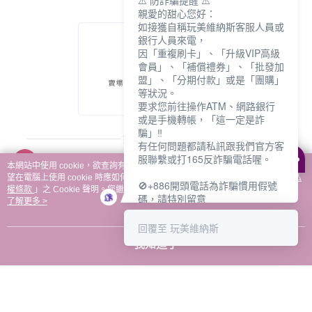
⚠️ 防詐騙提醒 ⚠️
親愛的甜心您好：
如接獲自稱玩美維納斯客服人員或
銀行人員來電，
因「重複刷卡」、「升級VIP高級
會員」、「補償禮券」、「批發加
盟」、「分期付款」或是「團購」
等狀況。
要求您前往操作ATM、網路銀行
或是手機轉帳，「這一定是詐
騙」‼️
有任何問題都請私訊跟我們官方客
服聯繫或打165反詐騙電話喔。
本網站中使用 cookie，欲查詢有關本網站使用 cookie 方式之詳情，及若您不希
望在電腦上使用 cookie 時應如何變更電腦的 cookie 設定，請參閱本網站「
隱私
🚫+886開頭電話為詐騙慣用假號
權條款
」之 Cookie 聲明。您繼續使用本網站即表示您同意本公司得按本網站使
碼，請特別留意
用條款之 Cookie 聲明使用 cookie。
了解更多 >
－－－－－－－－－－－－
如何聯繫玩美維納斯客服?
回覆至 玩美維納斯
💁‍♀️真人客服時間：
我知道了
📆週一至週五
⏰上午 8:30-下午17:30
可點擊下方對話框 "回覆 玩美維納
斯"