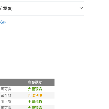
科技股份有限公司將有權停止該用戶之使用額度並採取法律行
類 (9)
推薦
客服
戰褲｜ 款式分類↴
法式歐單蕾絲
戰褲｜ 款式分類↴
性感內褲
選優惠專區++
百款女神內褲【任3件 折100 / 任5件 折
戰褲｜ 款式分類↴
情趣小褲
超性感系列↴
情趣小褲
戰褲｜ 款式分類↴
口碑超大彈性各類小褲
品95折-週週上新品
🏝️盛夏新品
選優惠專區++
高質感內褲 均一價 299