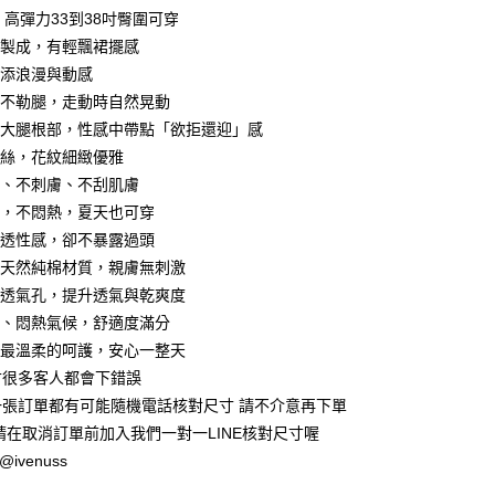
0，滿NT$799(含以上)免運費
方式選擇「AFTEE先享後付」後，將跳轉至「AFTEE先享後
 高彈力33到38吋臀圍可穿
頁面，進行簡訊認證並確認金額後，即可完成結帳。
家取貨
成立數日內，您將收到繳費通知簡訊。
紗製成，有輕飄裙擺感
費通知簡訊後14天內，點擊此簡訊中的連結，可透過四大超商
增添浪漫與動感
0，滿NT$799(含以上)免運費
網路銀行／等多元方式進行付款，方視為交易完成。
、不勒腿，走動時自然晃動
：結帳手續完成當下不需立刻繳費，但若您需要取消訂單，請聯
貨付款約3～4天到貨
的店家。未經商家同意取消之訂單仍視為有效，需透過AFTEE
住大腿根部，性感中帶點「欲拒還迎」感
繳納相關費用。
0，滿NT$799(含以上)免運費
蕾絲，花紋細緻優雅
否成功請以「AFTEE先享後付 」之結帳頁面顯示為準，若有關於
軟、不刺膚、不刮肌膚
功／繳費後需取消欲退款等相關疑問，請聯繫「AFTEE先享後
爾富取貨
援中心」
https://netprotections.freshdesk.com/support/home
感，不悶熱，夏天也可穿
0，滿NT$799(含以上)免運費
薄透性感，卻不暴露過頭
項】
貨付款約3～4天到貨
恩沛科技股份有限公司提供之「AFTEE先享後付」服務完成之
用天然純棉材質，親膚無刺激
依本服務之必要範圍內提供個人資料，並將交易相關給付款項請
0，滿NT$799(含以上)免運費
緻透氣孔，提升透氣與乾爽度
讓予恩沛科技股份有限公司。
坐、悶熱氣候，舒適度滿分
個人資料處理事宜，請瀏覽以下網址：
1取貨
ee.tw/terms/#terms3
處最溫柔的呵護，安心一整天
0，滿NT$799(含以上)免運費
年的使用者請事先徵得法定代理人或監護人之同意方可使用
寸很多客人都會下錯誤
E先享後付」，若未經同意申辦者引起之損失，本公司不負相關責
一張訂單都有可能隨機電話核對尺寸 請不介意再下單
AFTEE先享後付」時，將依據個別帳號之用戶狀況，依本公司
0，滿NT$799(含以上)免運費
 請在取消訂單前加入我們一對一LINE核對尺寸喔
核予不同之上限額度；若仍有額度不足之情形，本公司將視審查
:@ivenuss
用戶進行身份認證。
一人註冊多個帳號或使用他人資訊註冊。若發現惡意使用之情