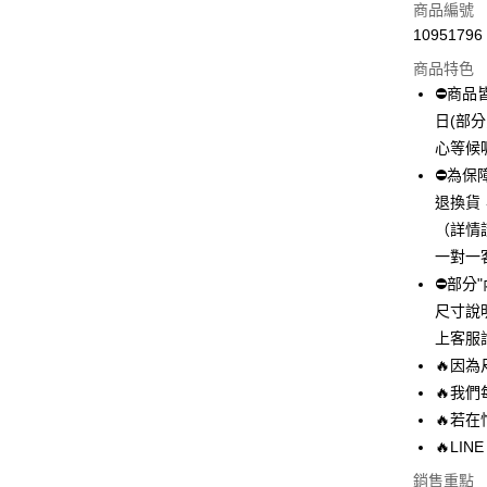
信用卡一
商品編號
10951796
超商取貨
商品特色
LINE Pay
⛔商品
日(部
Apple Pay
心等候
街口支付
⛔為保
退換貨
悠遊付
（詳情
全盈+PAY
一對一
⛔部分
AFTEE先
尺寸說
相關說明
【關於「A
上客服
ATM付款
AFTEE
🔥因
便利好安
🔥我
１．簡單
２．便利
🔥若
運送方式
３．安心
🔥LINE
全家 取貨
【「AFT
銷售重點