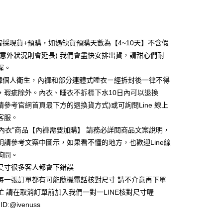
次付款
付款
皆採現貨+預購，如遇缺貨預購天數為【4~10天】不含假
分意外狀況則會延長) 我們會盡快安排出貨，請甜心們耐
喔。
障個人衛生，內褲和部分連體式睡衣ㄧ經拆封後一律不得
，瑕疵除外。內衣、睡衣不拆標下水10日內可以退換
請參考官網首頁最下方的退換貨方式)或可詢問Line 線上
客服。
"內衣"商品【內褲需要加購】 請務必詳閱商品文案說明，
享後付
明請參考文案中圖示，如果看不懂的地方，也歡迎Line線
FTEE先享後付」】
詢問。
先享後付是「在收到商品之後才付款」的支付方式。 讓您購物簡單
為尺寸很多客人都會下錯誤
心！
們每一張訂單都有可能隨機電話核對尺寸 請不介意再下單
：不需註冊會員、不需綁卡、不需儲值。
：只要手機號碼，簡訊認證，即可結帳。
在忙 請在取消訂單前加入我們一對一LINE核對尺寸喔
：先確認商品／服務後，再付款。
 ID:@ivenuss
付款約3～4天到貨
EE先享後付」結帳流程】