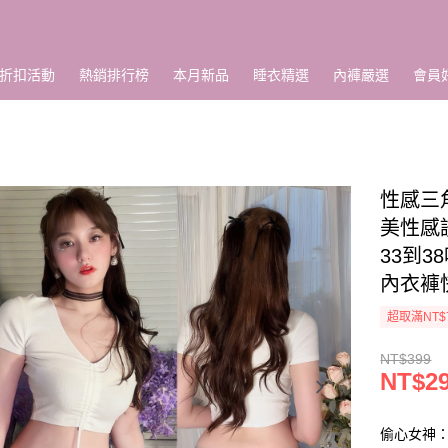
折扣活動
熱銷排行榜
本月新品
睡衣精選
內褲嚴選
會員
性感三
美性感
33到3
內衣褲
超取滿NT$
NT$399
NT$2
偷心女神