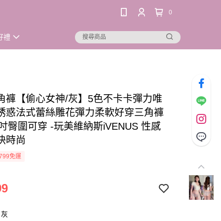
0
好禮
角褲【偷心女神/灰】5色不卡卡彈力唯
誘惑法式蕾絲雕花彈力柔軟好穿三角褲
8吋臀圍可穿 -玩美維納斯iVENUS 性感
快時尚
799免運
99
：灰