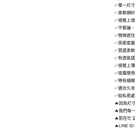
每筆NT$8
１．於結帳
✅單一尺寸
付」結帳
付款後全
２．訂單
✅柔軟網
３．收到繳
✅視覺上
每筆NT$8
／ATM／
✅不緊繃
※ 請注意
萊爾富 取
絡購買商品
✅微微遮
先享後付
每筆NT$8
✅高密度
※ 交易是
✅質感柔
是否繳費成
付款後萊
付客戶支
✅有透氣
每筆NT$8
✅視覺上
【注意事
7-11 取
１．透過由
✅底檔使
交易，需
每筆NT$8
✅帶有細
求債權轉
✅適合久
２．關於
付款後7-1
https://aft
✅給私密
每筆NT$8
３．未成
🔥因為尺
「AFTE
宅配
任。
🔥我們每
４．使用「
每筆NT$8
🔥若在忙
即時審查
🔥LINE ID
結果請求
５．嚴禁