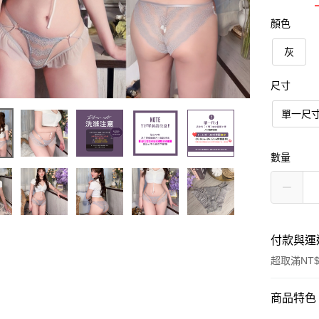
顏色
灰
尺寸
單一尺寸
數量
付款與運
超取滿NT$
付款方式
商品特色