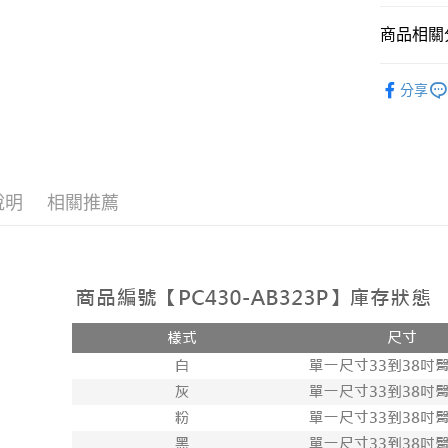
形，恩沛
動。
商品相關分
人氣商品
分享
【內褲】♥
【內褲】♥
++多件任
200】
說明
相關推薦
【內褲】♥
😈情趣 
【內褲】♥
NEW 新
++多件任