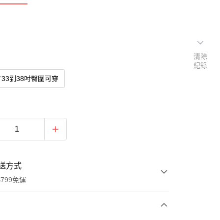
清除
紀錄
33到38吋臀圍可穿
送方式
799免運