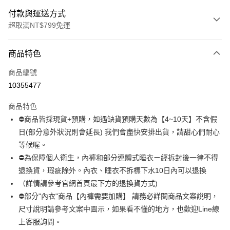
付款與運送方式
超取滿NT$799免運
付款方式
商品特色
信用卡一次付款
商品編號
超商取貨付款
10355477
LINE Pay
商品特色
Apple Pay
⛔商品皆採現貨+預購，如遇缺貨預購天數為【4~10天】不含假
日(部分意外狀況則會延長) 我們會盡快安排出貨，請甜心們耐心
街口支付
等候喔。
悠遊付
⛔為保障個人衛生，內褲和部分連體式睡衣ㄧ經拆封後一律不得
退換貨，瑕疵除外。內衣、睡衣不拆標下水10日內可以退換
全盈+PAY
（詳情請參考官網首頁最下方的退換貨方式)
AFTEE先享後付
⛔部分"內衣"商品【內褲需要加購】 請務必詳閱商品文案說明，
相關說明
尺寸說明請參考文案中圖示，如果看不懂的地方，也歡迎Line線
【關於「AFTEE先享後付」】
上客服詢問。
ATM付款
AFTEE先享後付是「在收到商品之後才付款」的支付方式。 讓您購物簡單