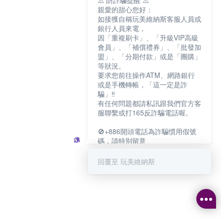
⚠️ 防詐騙提醒 ⚠️
親愛的甜心您好：
如接獲自稱玩美維納斯客服人員或
銀行人員來電，
因「重複刷卡」、「升級VIP高級
會員」、「補償禮券」、「批發加
盟」、「分期付款」或是「團購」
等狀況。
要求您前往操作ATM、網路銀行
或是手機轉帳，「這一定是詐
騙」‼️
有任何問題都請私訊跟我們官方客
服聯繫或打165反詐騙電話喔。
🚫+886開頭電話為詐騙慣用假號
碼，請特別留意
－－－－－－－－－－－－
如何聯繫玩美維納斯客服?
回覆至 玩美維納斯
💁‍♀️真人客服時間：
📆週一至週五
⏰上午 8:30-下午17:30
可點擊下方對話框 "回覆 玩美維納
斯"