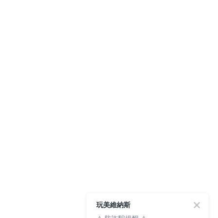
玩美維納斯