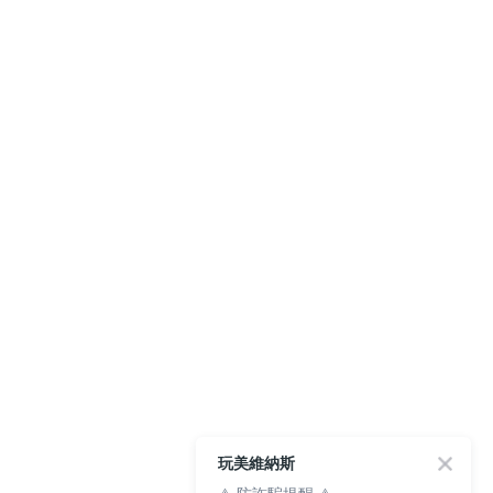
玩美維納斯