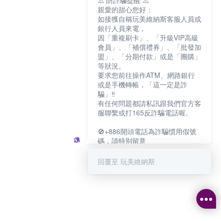
⚠️ 防詐騙提醒 ⚠️
親愛的甜心您好：
如接獲自稱玩美維納斯客服人員或
銀行人員來電，
因「重複刷卡」、「升級VIP高級
會員」、「補償禮券」、「批發加
盟」、「分期付款」或是「團購」
等狀況。
要求您前往操作ATM、網路銀行
或是手機轉帳，「這一定是詐
騙」‼️
有任何問題都請私訊跟我們官方客
服聯繫或打165反詐騙電話喔。
🚫+886開頭電話為詐騙慣用假號
碼，請特別留意
－－－－－－－－－－－－
如何聯繫玩美維納斯客服?
回覆至 玩美維納斯
💁‍♀️真人客服時間：
📆週一至週五
⏰上午 8:30-下午17:30
可點擊下方對話框 "回覆 玩美維納
斯"