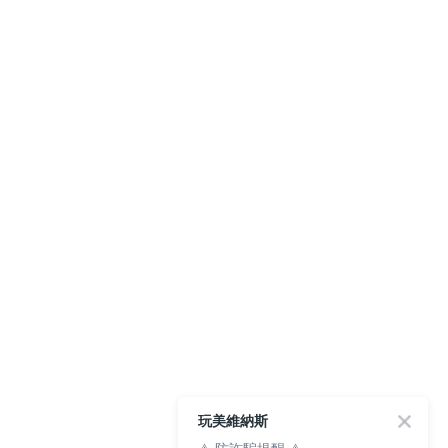
玩美維納斯