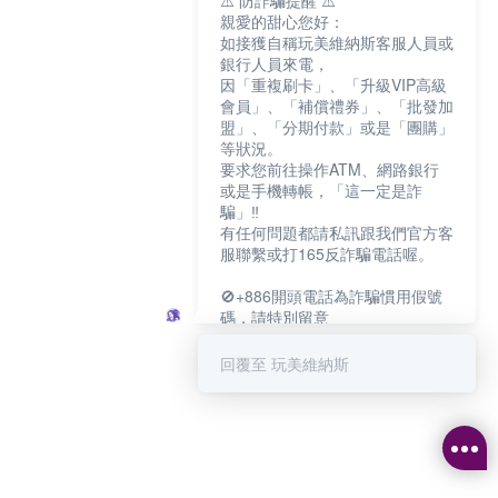
⚠️ 防詐騙提醒 ⚠️
親愛的甜心您好：
如接獲自稱玩美維納斯客服人員或
銀行人員來電，
因「重複刷卡」、「升級VIP高級
會員」、「補償禮券」、「批發加
盟」、「分期付款」或是「團購」
等狀況。
要求您前往操作ATM、網路銀行
或是手機轉帳，「這一定是詐
騙」‼️
有任何問題都請私訊跟我們官方客
服聯繫或打165反詐騙電話喔。
🚫+886開頭電話為詐騙慣用假號
碼，請特別留意
－－－－－－－－－－－－
如何聯繫玩美維納斯客服?
回覆至 玩美維納斯
💁‍♀️真人客服時間：
📆週一至週五
⏰上午 8:30-下午17:30
可點擊下方對話框 "回覆 玩美維納
斯"