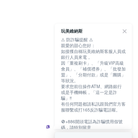
玩美維納斯
⚠️ 防詐騙提醒 ⚠️
親愛的甜心您好：
如接獲自稱玩美維納斯客服人員或
銀行人員來電，
因「重複刷卡」、「升級VIP高級
會員」、「補償禮券」、「批發加
盟」、「分期付款」或是「團購」
等狀況。
要求您前往操作ATM、網路銀行
或是手機轉帳，「這一定是詐
騙」‼️
有任何問題都請私訊跟我們官方客
服聯繫或打165反詐騙電話喔。
🚫+886開頭電話為詐騙慣用假號
碼，請特別留意
－－－－－－－－－－－－