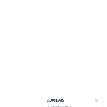
玩美維納斯