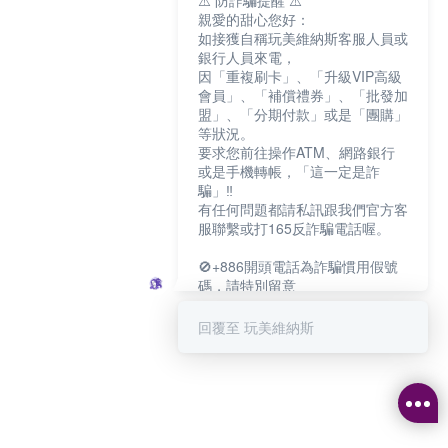
⚠️ 防詐騙提醒 ⚠️
親愛的甜心您好：
如接獲自稱玩美維納斯客服人員或
銀行人員來電，
因「重複刷卡」、「升級VIP高級
會員」、「補償禮券」、「批發加
盟」、「分期付款」或是「團購」
等狀況。
要求您前往操作ATM、網路銀行
或是手機轉帳，「這一定是詐
騙」‼️
有任何問題都請私訊跟我們官方客
服聯繫或打165反詐騙電話喔。
🚫+886開頭電話為詐騙慣用假號
碼，請特別留意
－－－－－－－－－－－－
如何聯繫玩美維納斯客服?
回覆至 玩美維納斯
💁‍♀️真人客服時間：
📆週一至週五
⏰上午 8:30-下午17:30
可點擊下方對話框 "回覆 玩美維納
斯"