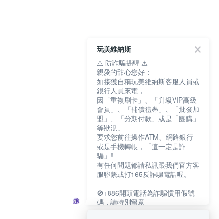
玩美維納斯
⚠️ 防詐騙提醒 ⚠️
親愛的甜心您好：
如接獲自稱玩美維納斯客服人員或
銀行人員來電，
因「重複刷卡」、「升級VIP高級
會員」、「補償禮券」、「批發加
盟」、「分期付款」或是「團購」
等狀況。
要求您前往操作ATM、網路銀行
或是手機轉帳，「這一定是詐
騙」‼️
有任何問題都請私訊跟我們官方客
服聯繫或打165反詐騙電話喔。
🚫+886開頭電話為詐騙慣用假號
碼，請特別留意
－－－－－－－－－－－－