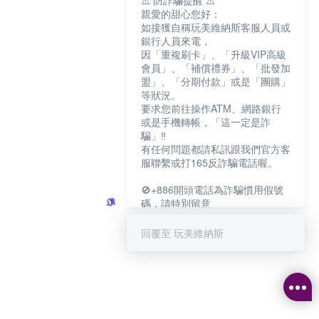
⚠️ 防詐騙提醒 ⚠️
親愛的甜心您好：
如接獲自稱玩美維納斯客服人員或
銀行人員來電，
因「重複刷卡」、「升級VIP高級
會員」、「補償禮券」、「批發加
盟」、「分期付款」或是「團購」
等狀況。
要求您前往操作ATM、網路銀行
或是手機轉帳，「這一定是詐
騙」‼️
有任何問題都請私訊跟我們官方客
服聯繫或打165反詐騙電話喔。
🚫+886開頭電話為詐騙慣用假號
碼，請特別留意
－－－－－－－－－－－－
如何聯繫玩美維納斯客服?
回覆至 玩美維納斯
💁‍♀️真人客服時間：
📆週一至週五
⏰上午 8:30-下午17:30
可點擊下方對話框 "回覆 玩美維納
斯"