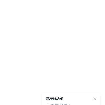
玩美維納斯