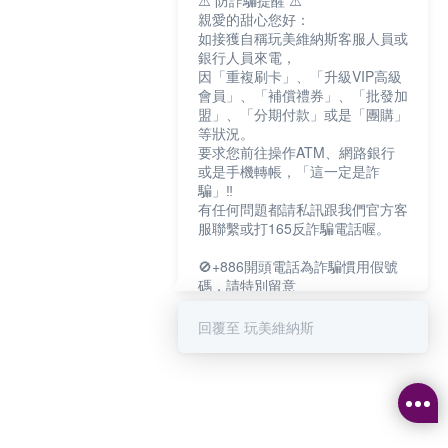
⚠️ 防詐騙提醒 ⚠️
親愛的甜心您好：
如接獲自稱玩美維納斯客服人員或
銀行人員來電，
因「重複刷卡」、「升級VIP高級
會員」、「補償禮券」、「批發加
盟」、「分期付款」或是「團購」
等狀況。
要求您前往操作ATM、網路銀行
或是手機轉帳，「這一定是詐
騙」‼️
有任何問題都請私訊跟我們官方客
服聯繫或打165反詐騙電話喔。
🚫+886開頭電話為詐騙慣用假號
碼，請特別留意
－－－－－－－－－－－－
如何聯繫玩美維納斯客服?
回覆至 玩美維納斯
💁‍♀️真人客服時間：
📆週一至週五
⏰上午 8:30-下午17:30
可點擊下方對話框 "回覆 玩美維納
斯"