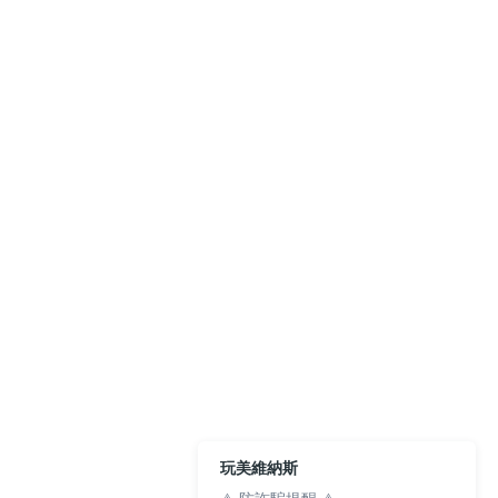
玩美維納斯