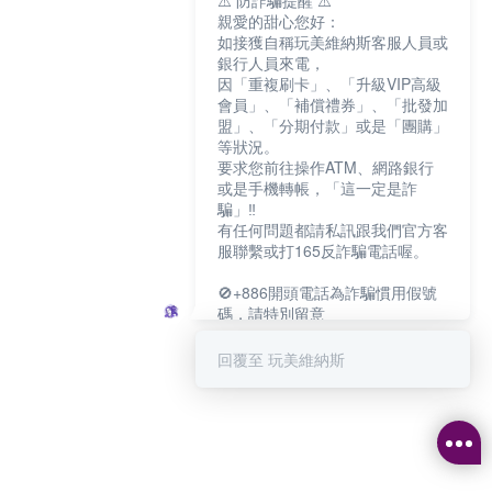
⚠️ 防詐騙提醒 ⚠️
親愛的甜心您好：
如接獲自稱玩美維納斯客服人員或
銀行人員來電，
因「重複刷卡」、「升級VIP高級
會員」、「補償禮券」、「批發加
盟」、「分期付款」或是「團購」
等狀況。
要求您前往操作ATM、網路銀行
或是手機轉帳，「這一定是詐
騙」‼️
有任何問題都請私訊跟我們官方客
服聯繫或打165反詐騙電話喔。
🚫+886開頭電話為詐騙慣用假號
碼，請特別留意
－－－－－－－－－－－－
如何聯繫玩美維納斯客服?
回覆至 玩美維納斯
💁‍♀️真人客服時間：
📆週一至週五
⏰上午 8:30-下午17:30
可點擊下方對話框 "回覆 玩美維納
斯"