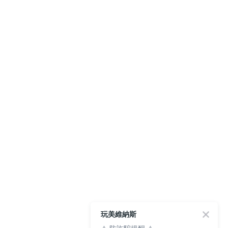
玩美維納斯