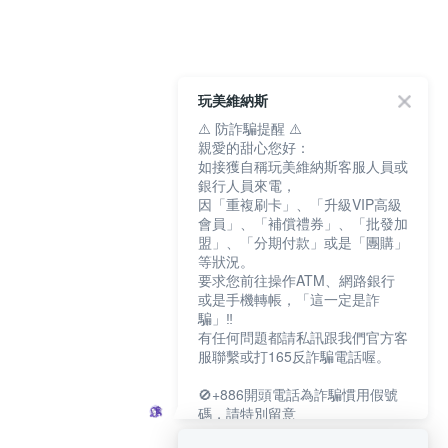
玩美維納斯
⚠️ 防詐騙提醒 ⚠️
親愛的甜心您好：
如接獲自稱玩美維納斯客服人員或
銀行人員來電，
因「重複刷卡」、「升級VIP高級
會員」、「補償禮券」、「批發加
盟」、「分期付款」或是「團購」
等狀況。
要求您前往操作ATM、網路銀行
或是手機轉帳，「這一定是詐
騙」‼️
有任何問題都請私訊跟我們官方客
服聯繫或打165反詐騙電話喔。
🚫+886開頭電話為詐騙慣用假號
碼，請特別留意
－－－－－－－－－－－－