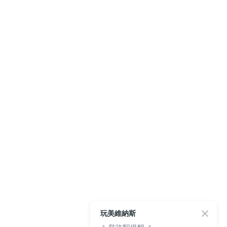
玩美維納斯