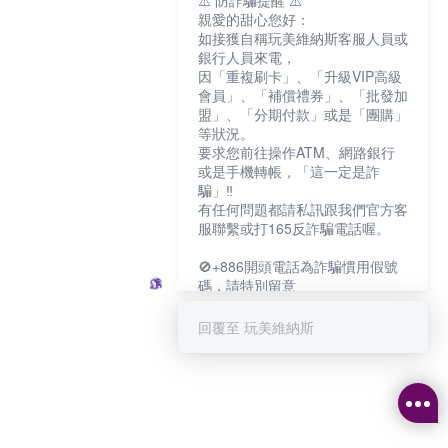
⚠️ 防詐騙提醒 ⚠️
親愛的甜心您好：
如接獲自稱玩美維納斯客服人員或
銀行人員來電，
因「重複刷卡」、「升級VIP高級
會員」、「補償禮券」、「批發加
盟」、「分期付款」或是「團購」
等狀況。
要求您前往操作ATM、網路銀行
或是手機轉帳，「這一定是詐
騙」‼️
有任何問題都請私訊跟我們官方客
服聯繫或打165反詐騙電話喔。
🚫+886開頭電話為詐騙慣用假號
碼，請特別留意
－－－－－－－－－－－－
如何聯繫玩美維納斯客服?
回覆至 玩美維納斯
💁‍♀️真人客服時間：
📆週一至週五
⏰上午 8:30-下午17:30
可點擊下方對話框 "回覆 玩美維納
斯"