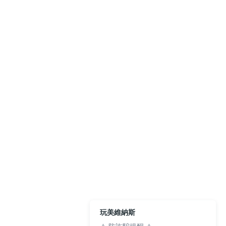
玩美維納斯