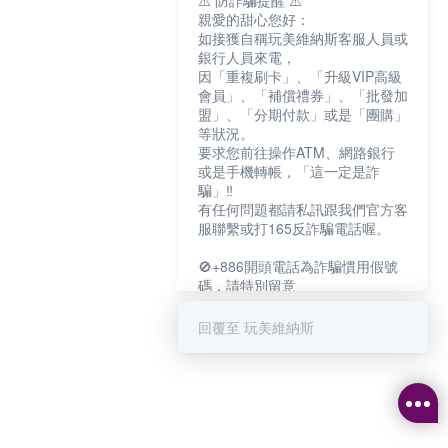
⚠️ 防詐騙提醒 ⚠️
親愛的甜心您好：
如接獲自稱玩美維納斯客服人員或
銀行人員來電，
因「重複刷卡」、「升級VIP高級
會員」、「補償禮券」、「批發加
盟」、「分期付款」或是「團購」
等狀況。
要求您前往操作ATM、網路銀行
或是手機轉帳，「這一定是詐
騙」‼️
有任何問題都請私訊跟我們官方客
服聯繫或打165反詐騙電話喔。
🚫+886開頭電話為詐騙慣用假號
碼，請特別留意
－－－－－－－－－－－－
如何聯繫玩美維納斯客服?
回覆至 玩美維納斯
💁‍♀️真人客服時間：
📆週一至週五
⏰上午 8:30-下午17:30
可點擊下方對話框 "回覆 玩美維納
斯"