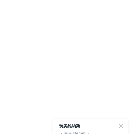
玩美維納斯