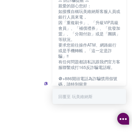
⚠️ 防詐騙提醒 ⚠️
親愛的甜心您好：
如接獲自稱玩美維納斯客服人員或
銀行人員來電，
因「重複刷卡」、「升級VIP高級
會員」、「補償禮券」、「批發加
盟」、「分期付款」或是「團購」
等狀況。
要求您前往操作ATM、網路銀行
或是手機轉帳，「這一定是詐
騙」‼️
有任何問題都請私訊跟我們官方客
服聯繫或打165反詐騙電話喔。
🚫+886開頭電話為詐騙慣用假號
碼，請特別留意
－－－－－－－－－－－－
如何聯繫玩美維納斯客服?
回覆至 玩美維納斯
💁‍♀️真人客服時間：
📆週一至週五
⏰上午 8:30-下午17:30
可點擊下方對話框 "回覆 玩美維納
斯"