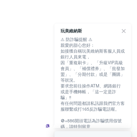
玩美維納斯
⚠️ 防詐騙提醒 ⚠️
親愛的甜心您好：
如接獲自稱玩美維納斯客服人員或
銀行人員來電，
因「重複刷卡」、「升級VIP高級
會員」、「補償禮券」、「批發加
盟」、「分期付款」或是「團購」
等狀況。
要求您前往操作ATM、網路銀行
或是手機轉帳，「這一定是詐
騙」‼️
有任何問題都請私訊跟我們官方客
服聯繫或打165反詐騙電話喔。
🚫+886開頭電話為詐騙慣用假號
碼，請特別留意
－－－－－－－－－－－－