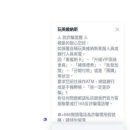
玩美維納斯
⚠️ 防詐騙提醒 ⚠️
親愛的甜心您好：
如接獲自稱玩美維納斯客服人員或
銀行人員來電，
因「重複刷卡」、「升級VIP高級
會員」、「補償禮券」、「批發加
盟」、「分期付款」或是「團購」
等狀況。
要求您前往操作ATM、網路銀行
或是手機轉帳，「這一定是詐
騙」‼️
有任何問題都請私訊跟我們官方客
服聯繫或打165反詐騙電話喔。
🚫+886開頭電話為詐騙慣用假號
碼，請特別留意
－－－－－－－－－－－－