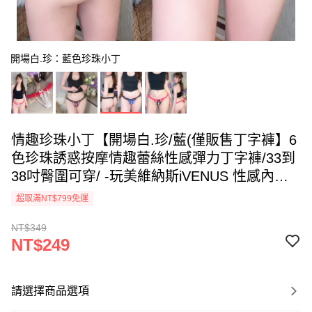
開場白.珍：藍色珍珠小丁
情趣珍珠小丁【開場白.珍/藍(僅販售丁字褲】6
色珍珠誘惑按摩情趣蕾絲性感彈力丁字褲/33到
38吋臀圍可穿/ -玩美維納斯iVENUS 性感內衣
褲快時尚
超取滿NT$799免運
NT$349
NT$249
請選擇商品選項