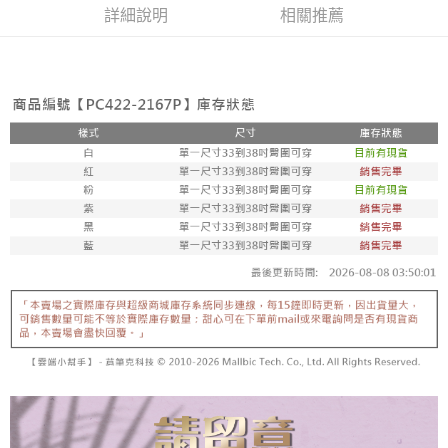
宅配
「AFTEE先享後付」，若未經同意申辦者引起之損失，本公司不負相關責
詳細說明
相關推薦
任。
每筆NT$80，滿NT$799(含以上)免運費
４．使用「AFTEE先享後付」時，將依據個別帳號之用戶狀況，依本公司即
時審查核予不同之上限額度；若仍有額度不足之情形，本公司將視審查結果
請求用戶進行身份認證。
５．嚴禁一人註冊多個帳號或使用他人資訊註冊。若發現惡意使用之情形，
恩沛科技股份有限公司將有權停止該用戶之使用額度並採取法律行動。