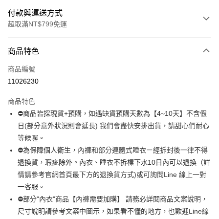
付款與運送方式
超取滿NT$799免運
付款方式
商品特色
信用卡一次付款
商品編號
超商取貨付款
11026230
LINE Pay
商品特色
Apple Pay
⛔商品皆採現貨+預購，如遇缺貨預購天數為【4~10天】不含假
日(部分意外狀況則會延長) 我們會盡快安排出貨，請甜心們耐心
街口支付
等候喔。
悠遊付
⛔為保障個人衛生，內褲和部分連體式睡衣ㄧ經拆封後一律不得
退換貨，瑕疵除外。內衣、睡衣不拆標下水10日內可以退換（詳
全盈+PAY
情請參考官網首頁最下方的退換貨方式)或可詢問Line 線上一對
AFTEE先享後付
一客服。
相關說明
⛔部分"內衣"商品【內褲需要加購】 請務必詳閱商品文案說明，
【關於「AFTEE先享後付」】
尺寸說明請參考文案中圖示，如果看不懂的地方，也歡迎Line線
ATM付款
AFTEE先享後付是「在收到商品之後才付款」的支付方式。 讓您購物簡單