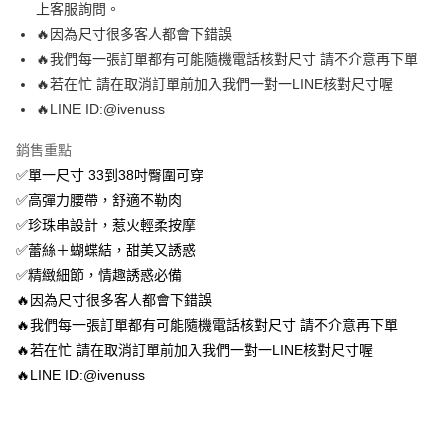
上客服詢問。
便利好安心！
１．簡單：不需註冊會員、不需綁卡、不需儲值。
🔥因為尺寸很多客人都會下錯誤
運送方式
２．便利：只要手機號碼，簡訊認證，即可結帳。
🔥我們每一張訂單都有可能隨機電話核對尺寸 請不介意再下單
３．安心：先確認商品／服務後，再付款。
全家 取貨付款約3～4天到貨
🔥若在忙 請在取消訂單前加入我們一對一LINE核對尺寸喔
每筆NT$80，滿NT$799(含以上)免運費
【「AFTEE先享後付」結帳流程】
🔥LINE ID:@ivenuss
１．於結帳方式選擇「AFTEE先享後付」後，將跳轉至「AFTEE先享後付」
付款後全家取貨
結帳頁面，進行簡訊認證並確認金額後，即可完成結帳。
銷售重點
２．訂單成立數日內，您將收到繳費通知簡訊。
每筆NT$80，滿NT$799(含以上)免運費
３．收到繳費通知簡訊後14天內，點擊此簡訊中的連結，可透過四大超商／
✅單一尺寸 33到38吋臀圍可穿
ATM／網路銀行／等多元方式進行付款，方視為交易完成。
萊爾富 取貨付款約3～4天到貨
✅高彈力腰帶，舒適不勒肉
※ 請注意：結帳手續完成當下不需立刻繳費，但若您需要取消訂單，請聯絡
✅珍珠串設計，惹火輕柔按摩
每筆NT$80，滿NT$799(含以上)免運費
購買商品的店家。未經商家同意取消之訂單仍視為有效，需透過AFTEE先享
後付繳納相關費用。
✅蕾絲＋蝴蝶結，甜美又誘惑
付款後萊爾富取貨
※ 交易是否成功請以「AFTEE先享後付 」之結帳頁面顯示為準，若有關於
✅精緻細節，情趣誘惑必備
是否繳費成功／繳費後需取消欲退款等相關疑問，請聯繫「AFTEE先享後付
每筆NT$80，滿NT$799(含以上)免運費
客戶支援中心」
https://netprotections.freshdesk.com/support/home
🔥因為尺寸很多客人都會下錯誤
🔥我們每一張訂單都有可能隨機電話核對尺寸 請不介意再下單
7-11 取貨付款約3～4天到貨
【注意事項】
🔥若在忙 請在取消訂單前加入我們一對一LINE核對尺寸喔
１．透過由恩沛科技股份有限公司提供之「AFTEE先享後付」服務完成之交
每筆NT$80，滿NT$799(含以上)免運費
易，需依本服務之必要範圍內提供個人資料，並將交易相關給付款項請求債
🔥LINE ID:@ivenuss
權轉讓予恩沛科技股份有限公司。
付款後7-11取貨
２．關於個人資料處理事宜，請瀏覽以下網址：
每筆NT$80，滿NT$799(含以上)免運費
https://aftee.tw/terms/#terms3
３．未成年的使用者請事先徵得法定代理人或監護人之同意方可使用