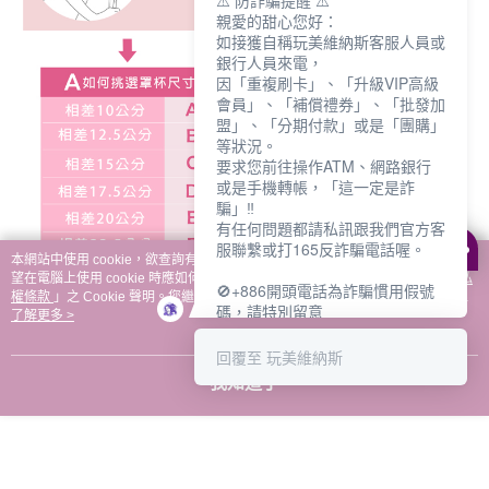
⚠️ 防詐騙提醒 ⚠️
親愛的甜心您好：
如接獲自稱玩美維納斯客服人員或
銀行人員來電，
因「重複刷卡」、「升級VIP高級
會員」、「補償禮券」、「批發加
盟」、「分期付款」或是「團購」
等狀況。
要求您前往操作ATM、網路銀行
或是手機轉帳，「這一定是詐
騙」‼️
有任何問題都請私訊跟我們官方客
服聯繫或打165反詐騙電話喔。
本網站中使用 cookie，欲查詢有關本網站使用 cookie 方式之詳情，及若您不希
望在電腦上使用 cookie 時應如何變更電腦的 cookie 設定，請參閱本網站「
隱私
🚫+886開頭電話為詐騙慣用假號
權條款
」之 Cookie 聲明。您繼續使用本網站即表示您同意本公司得按本網站使
碼，請特別留意
用條款之 Cookie 聲明使用 cookie。
了解更多 >
－－－－－－－－－－－－
如何聯繫玩美維納斯客服?
回覆至 玩美維納斯
💁‍♀️真人客服時間：
我知道了
📆週一至週五
⏰上午 8:30-下午17:30
可點擊下方對話框 "回覆 玩美維納
斯"