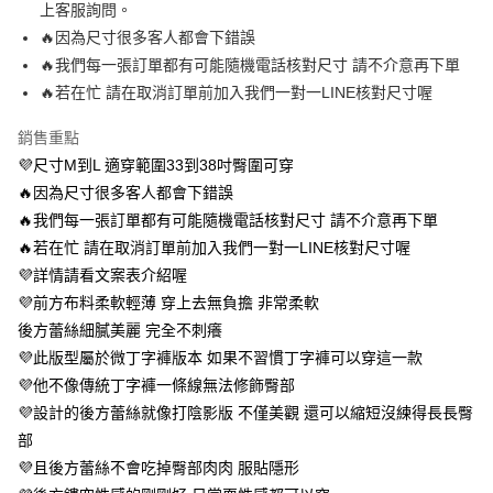
上客服詢問。
便利好安心！
１．簡單：不需註冊會員、不需綁卡、不需儲值。
🔥因為尺寸很多客人都會下錯誤
運送方式
２．便利：只要手機號碼，簡訊認證，即可結帳。
🔥我們每一張訂單都有可能隨機電話核對尺寸 請不介意再下單
３．安心：先確認商品／服務後，再付款。
全家 取貨付款約3～4天到貨
🔥若在忙 請在取消訂單前加入我們一對一LINE核對尺寸喔
每筆NT$80，滿NT$799(含以上)免運費
【「AFTEE先享後付」結帳流程】
１．於結帳方式選擇「AFTEE先享後付」後，將跳轉至「AFTEE先享後付」
銷售重點
付款後全家取貨
結帳頁面，進行簡訊認證並確認金額後，即可完成結帳。
💜尺寸M到L 適穿範圍33到38吋臀圍可穿
２．訂單成立數日內，您將收到繳費通知簡訊。
每筆NT$80，滿NT$799(含以上)免運費
３．收到繳費通知簡訊後14天內，點擊此簡訊中的連結，可透過四大超商／
🔥因為尺寸很多客人都會下錯誤
ATM／網路銀行／等多元方式進行付款，方視為交易完成。
萊爾富 取貨付款約3～4天到貨
🔥我們每一張訂單都有可能隨機電話核對尺寸 請不介意再下單
※ 請注意：結帳手續完成當下不需立刻繳費，但若您需要取消訂單，請聯絡
🔥若在忙 請在取消訂單前加入我們一對一LINE核對尺寸喔
每筆NT$80，滿NT$799(含以上)免運費
購買商品的店家。未經商家同意取消之訂單仍視為有效，需透過AFTEE先享
後付繳納相關費用。
💜詳情請看文案表介紹喔
付款後萊爾富取貨
※ 交易是否成功請以「AFTEE先享後付 」之結帳頁面顯示為準，若有關於
💜前方布料柔軟輕薄 穿上去無負擔 非常柔軟
是否繳費成功／繳費後需取消欲退款等相關疑問，請聯繫「AFTEE先享後付
每筆NT$80，滿NT$799(含以上)免運費
客戶支援中心」
https://netprotections.freshdesk.com/support/home
後方蕾絲細膩美麗 完全不刺癢
💜此版型屬於微丁字褲版本 如果不習慣丁字褲可以穿這一款
7-11 取貨付款約3～4天到貨
【注意事項】
💜他不像傳統丁字褲一條線無法修飾臀部
１．透過由恩沛科技股份有限公司提供之「AFTEE先享後付」服務完成之交
每筆NT$80，滿NT$799(含以上)免運費
易，需依本服務之必要範圍內提供個人資料，並將交易相關給付款項請求債
💜設計的後方蕾絲就像打陰影版 不僅美觀 還可以縮短沒練得長長臀
權轉讓予恩沛科技股份有限公司。
付款後7-11取貨
部
２．關於個人資料處理事宜，請瀏覽以下網址：
每筆NT$80，滿NT$799(含以上)免運費
💜且後方蕾絲不會吃掉臀部肉肉 服貼隱形
https://aftee.tw/terms/#terms3
３．未成年的使用者請事先徵得法定代理人或監護人之同意方可使用