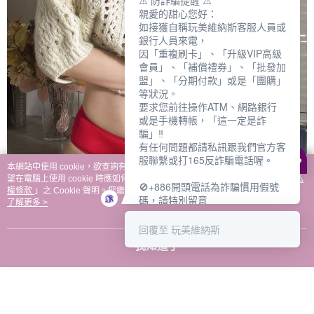
⚠️ 防詐騙提醒 ⚠️
親愛的甜心您好：
如接獲自稱玩美維納斯客服人員或
銀行人員來電，
因「重複刷卡」、「升級VIP高級
會員」、「補償禮券」、「批發加
盟」、「分期付款」或是「團購」
等狀況。
要求您前往操作ATM、網路銀行
或是手機轉帳，「這一定是詐
騙」‼️
有任何問題都請私訊跟我們官方客
服聯繫或打165反詐騙電話喔。
本網站中使用 cookie，欲查詢有關本網站使用 cookie 方式之詳情，及若您不希
望在電腦上使用 cookie 時應如何變更電腦的 cookie 設定，請參閱本網站「
隱私
🚫+886開頭電話為詐騙慣用假號
權條款
」之 Cookie 聲明。您繼續使用本網站即表示您同意本公司得按本網站使
碼，請特別留意
用條款之 Cookie 聲明使用 cookie。
了解更多 >
－－－－－－－－－－－－
如何聯繫玩美維納斯客服?
回覆至 玩美維納斯
💁‍♀️真人客服時間：
我知道了
📆週一至週五
⏰上午 8:30-下午17:30
可點擊下方對話框 "回覆 玩美維納
斯"