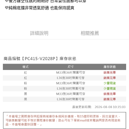
💜後方鏤空性感的剛剛好 日常耍性感都可以穿
宅配
「AFTEE先享後付」，若未經同意申辦者引起之損失，本公司不負相關責
💜純棉底擋非常透氣舒適 也能保持感爽
任。
每筆NT$80，滿NT$799(含以上)免運費
４．使用「AFTEE先享後付」時，將依據個別帳號之用戶狀況，依本公司即
時審查核予不同之上限額度；若仍有額度不足之情形，本公司將視審查結果
請求用戶進行身份認證。
５．嚴禁一人註冊多個帳號或使用他人資訊註冊。若發現惡意使用之情形，
詳細說明
相關推薦
恩沛科技股份有限公司將有權停止該用戶之使用額度並採取法律行動。