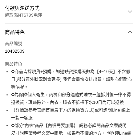
付款與運送方式
超取滿NT$799免運
付款方式
商品特色
信用卡一次付款
商品編號
超商取貨付款
10432509
LINE Pay
商品特色
Apple Pay
⛔商品皆採現貨+預購，如遇缺貨預購天數為【4~10天】不含假
日(部分意外狀況則會延長) 我們會盡快安排出貨，請甜心們耐心
街口支付
等候喔。
悠遊付
⛔為保障個人衛生，內褲和部分連體式睡衣ㄧ經拆封後一律不得
退換貨，瑕疵除外。內衣、睡衣不拆標下水10日內可以退換
全盈+PAY
（詳情請參考官網首頁最下方的退換貨方式)或可詢問Line 線上
AFTEE先享後付
一對一客服
相關說明
⛔部分"內衣"商品【內褲需要加購】 請務必詳閱商品文案說明，
【關於「AFTEE先享後付」】
尺寸說明請參考文案中圖示，如果看不懂的地方，也歡迎Line線
ATM付款
AFTEE先享後付是「在收到商品之後才付款」的支付方式。 讓您購物簡單