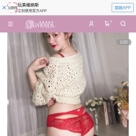
玩美維納斯
開啟APP
立刻使用官方APP
0
1
/
10