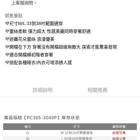
上客服詢問。
便利好安心！
１．簡單：不需註冊會員、不需綁卡、不需儲值。
運送方式
２．便利：只要手機號碼，簡訊認證，即可結帳。
銷售重點
３．安心：先確認商品／服務後，再付款。
全家 取貨付款約3～4天到貨
💜尺寸M/L 33到38吋範圍適穿
每筆NT$80，滿NT$799(含以上)免運費
💜蕾絲柔軟 彈力超大 性感美麗同時穿著舒適
【「AFTEE先享後付」結帳流程】
１．於結帳方式選擇「AFTEE先享後付」後，將跳轉至「AFTEE先享後付」
💜迷離花朵蕾絲 浪漫優美
付款後全家取貨
結帳頁面，進行簡訊認證並確認金額後，即可完成結帳。
💜開檔在下方 穿著沒有開檔超級無敵大 探索才能驚喜發現
２．訂單成立數日內，您將收到繳費通知簡訊。
每筆NT$80，滿NT$799(含以上)免運費
３．收到繳費通知簡訊後14天內，點擊此簡訊中的連結，可透過四大超商／
💜適合開檔褲初階者穿著
ATM／網路銀行／等多元方式進行付款，方視為交易完成。
萊爾富 取貨付款約3～4天到貨
💜搭配各種睡衣/內衣可增添誘人感
※ 請注意：結帳手續完成當下不需立刻繳費，但若您需要取消訂單，請聯絡
每筆NT$80，滿NT$799(含以上)免運費
購買商品的店家。未經商家同意取消之訂單仍視為有效，需透過AFTEE先享
後付繳納相關費用。
付款後萊爾富取貨
※ 交易是否成功請以「AFTEE先享後付 」之結帳頁面顯示為準，若有關於
是否繳費成功／繳費後需取消欲退款等相關疑問，請聯繫「AFTEE先享後付
詳細說明
相關推薦
每筆NT$80，滿NT$799(含以上)免運費
客戶支援中心」
https://netprotections.freshdesk.com/support/home
7-11 取貨付款約3～4天到貨
【注意事項】
１．透過由恩沛科技股份有限公司提供之「AFTEE先享後付」服務完成之交
每筆NT$80，滿NT$799(含以上)免運費
易，需依本服務之必要範圍內提供個人資料，並將交易相關給付款項請求債
權轉讓予恩沛科技股份有限公司。
付款後7-11取貨
２．關於個人資料處理事宜，請瀏覽以下網址：
每筆NT$80，滿NT$799(含以上)免運費
https://aftee.tw/terms/#terms3
３．未成年的使用者請事先徵得法定代理人或監護人之同意方可使用