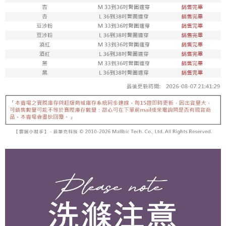
宅配
「AFTEE先享後付」，若未經同意申辦者引起之損失，本公司不負相關責
任。
每筆NT$80，滿NT$799(含以上)免運費
４．使用「AFTEE先享後付」時，將依據個別帳號之用戶狀況，依本公司即
時審查核予不同之上限額度；若仍有額度不足之情形，本公司將視審查結果
請求用戶進行身份認證。
５．嚴禁一人註冊多個帳號或使用他人資訊註冊。若發現惡意使用之情形，
恩沛科技股份有限公司將有權停止該用戶之使用額度並採取法律行動。