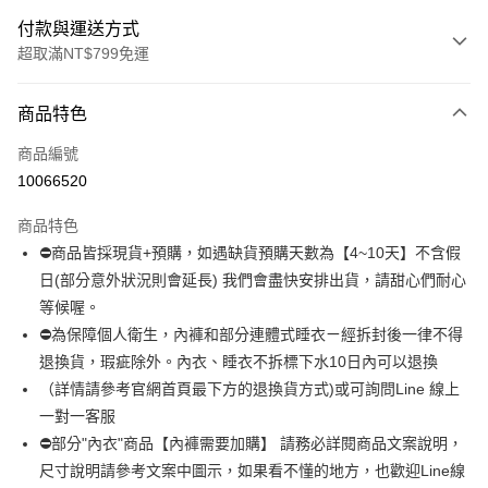
付款與運送方式
超取滿NT$799免運
付款方式
商品特色
信用卡一次付款
商品編號
超商取貨付款
10066520
LINE Pay
商品特色
Apple Pay
⛔商品皆採現貨+預購，如遇缺貨預購天數為【4~10天】不含假
日(部分意外狀況則會延長) 我們會盡快安排出貨，請甜心們耐心
街口支付
等候喔。
悠遊付
⛔為保障個人衛生，內褲和部分連體式睡衣ㄧ經拆封後一律不得
退換貨，瑕疵除外。內衣、睡衣不拆標下水10日內可以退換
全盈+PAY
（詳情請參考官網首頁最下方的退換貨方式)或可詢問Line 線上
AFTEE先享後付
一對一客服
相關說明
⛔部分"內衣"商品【內褲需要加購】 請務必詳閱商品文案說明，
【關於「AFTEE先享後付」】
尺寸說明請參考文案中圖示，如果看不懂的地方，也歡迎Line線
ATM付款
AFTEE先享後付是「在收到商品之後才付款」的支付方式。 讓您購物簡單