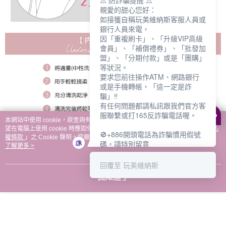
⚠️ 防詐騙提醒 ⚠️
親愛的甜心您好：
如接獲自稱玩美維納斯客服人員或
銀行人員來電，
因「重複刷卡」、「升級VIP高級
會員」、「補償禮券」、「批發加
盟」、「分期付款」或是「團購」
等狀況。
要求您前往操作ATM、網路銀行
或是手機轉帳，「這一定是詐
騙」‼️
有任何問題都請私訊跟我們官方客
服聯繫或打165反詐騙電話喔。
本網站中使用 cookie，欲查詢有關本網站使用 cookie 方式之詳情，及若您不希
望在電腦上使用 cookie 時應如何變更電腦的 cookie 設定，請參閱本網站「
隱私
🚫+886開頭電話為詐騙慣用假號
權條款
」之 Cookie 聲明。您繼續使用本網站即表示您同意本公司得按本網站使
碼，請特別留意
用條款之 Cookie 聲明使用 cookie。
了解更多 >
－－－－－－－－－－－－
如何聯繫玩美維納斯客服?
回覆至 玩美維納斯
💁‍♀️真人客服時間：
我知道了
📆週一至週五
⏰上午 8:30-下午17:30
可點擊下方對話框 "回覆 玩美維納
斯"