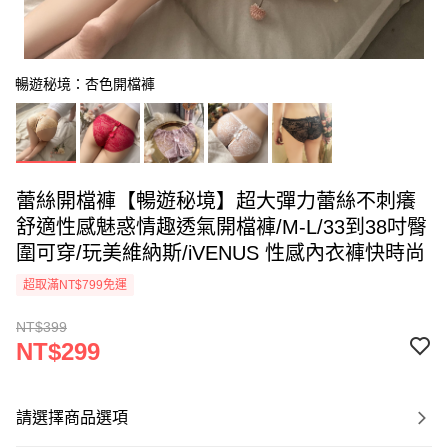
暢遊秘境：杏色開檔褲
蕾絲開檔褲【暢遊秘境】超大彈力蕾絲不刺癢
舒適性感魅惑情趣透氣開檔褲/M-L/33到38吋臀
圍可穿/玩美維納斯/iVENUS 性感內衣褲快時尚
超取滿NT$799免運
NT$399
NT$299
請選擇商品選項